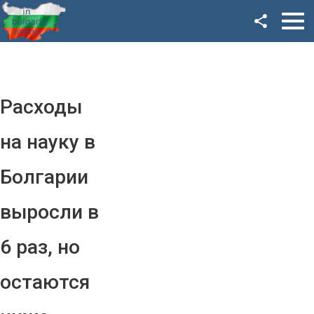
Facebook
Google+
Twitter
Расходы
YouTube
на науку в
Instagram
Болгарии
LinkedIn
выросли в
VK
6 раз, но
OK
остаются