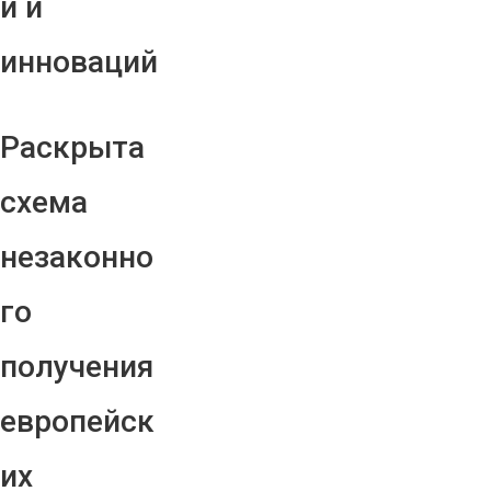
й и
инноваций
Раскрыта
схема
незаконно
го
получения
европейск
их