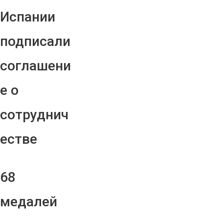
Испании
подписали
соглашени
е о
сотруднич
естве
68
медалей