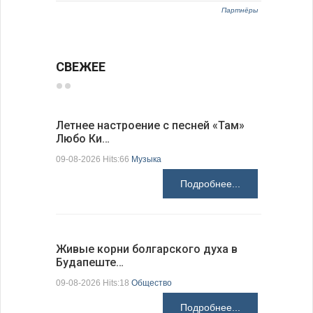
Партнёры
СВЕЖЕЕ
Летнее настроение с песней «Там»
«Забытые
Любо Ки…
через 6…
09-08-2026 Hits:66
Музыка
09-08-2026 H
Подробнее...
Живые корни болгарского духа в
Письма в
Будапеште…
09-08-2026 H
09-08-2026 Hits:18
Общество
Подробнее...