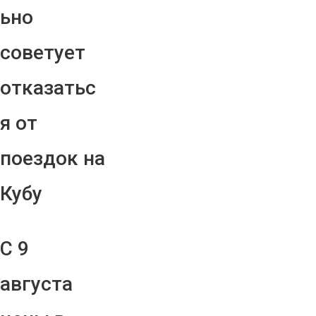
ьно
советует
отказатьс
я от
поездок на
Кубу
С 9
августа