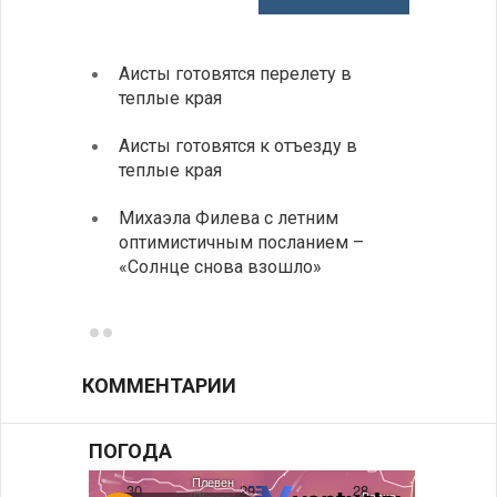
Аисты готовятся перелету в
В Бол
теплые края
охоты
Аисты готовятся к отъезду в
Новые
теплые края
средс
Михаэла Филева с летним
Горна
оптимистичным посланием –
Оряхо
«Солнце снова взошло»
предл
музее
КОММЕНТАРИИ
ПОГОДА