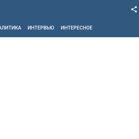
Facebook
НАЛИТИКА
ИНТЕРВЬЮ
ИНТЕРЕСНОЕ
Google+
Twitter
YouTube
Instagram
LinkedIn
VK
OK