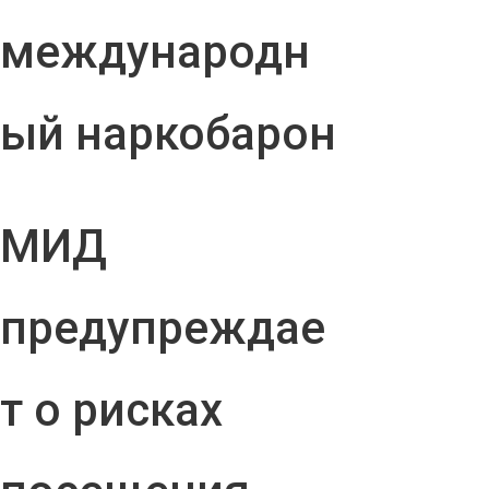
международн
ый наркобарон
МИД
предупреждае
т о рисках