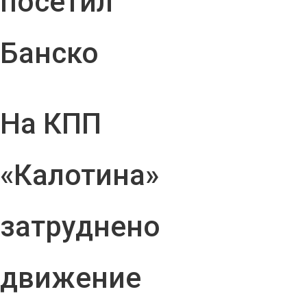
посетил
Банско
На КПП
«Калотина»
затруднено
движение