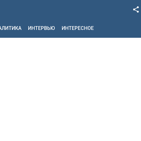
Facebook
НАЛИТИКА
ИНТЕРВЬЮ
ИНТЕРЕСНОЕ
Google+
Twitter
YouTube
Instagram
LinkedIn
VK
OK