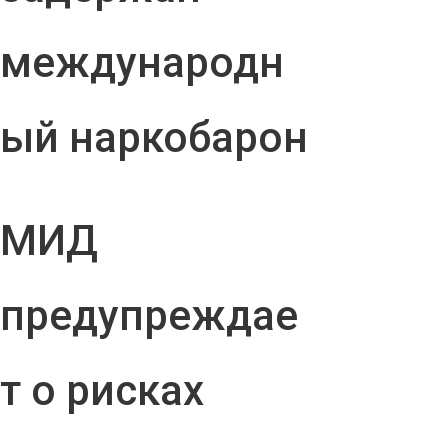
международн
ый наркобарон
МИД
предупреждае
т о рисках