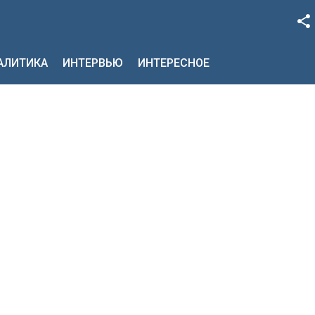
Facebook
НАЛИТИКА
ИНТЕРВЬЮ
ИНТЕРЕСНОЕ
Google+
Twitter
YouTube
Instagram
LinkedIn
VK
OK