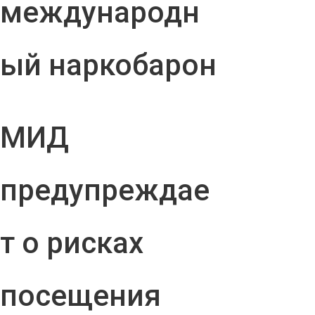
международн
ый наркобарон
МИД
предупреждае
т о рисках
посещения