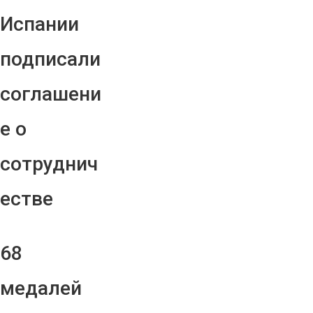
Испании
подписали
соглашени
е о
сотруднич
естве
68
медалей