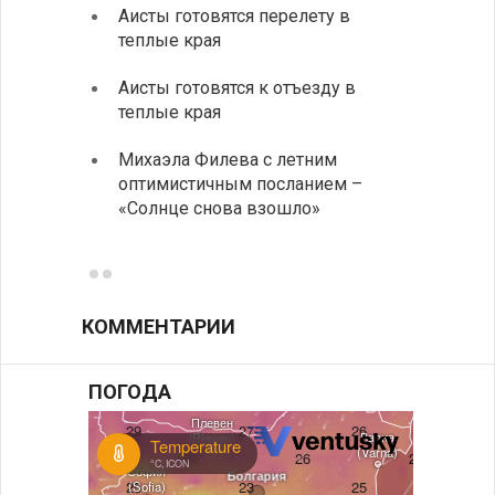
Аисты готовятся перелету в
В Бол
теплые края
охоты
Аисты готовятся к отъезду в
Новые
теплые края
средс
Михаэла Филева с летним
Горна
оптимистичным посланием –
Оряхо
«Солнце снова взошло»
предл
музее
КОММЕНТАРИИ
ПОГОДА