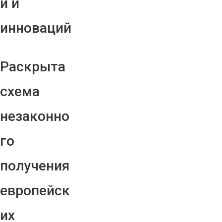
й и
инноваций
Раскрыта
схема
незаконно
го
получения
европейск
их