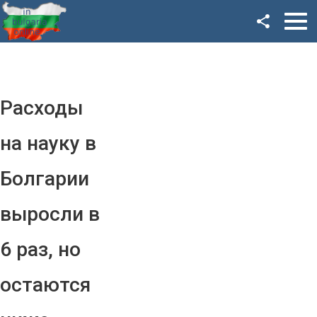
Facebook
Google+
Twitter
Расходы
YouTube
на науку в
Instagram
Болгарии
LinkedIn
выросли в
VK
6 раз, но
OK
остаются