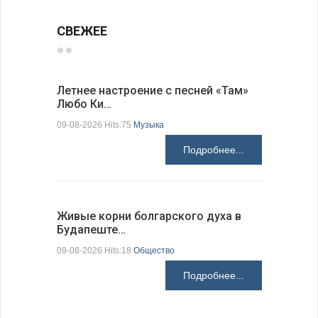
СВЕЖЕЕ
Летнее настроение с песней «Там»
«Забытые
Любо Ки…
через 6…
09-08-2026 Hits:75
Музыка
09-08-2026 H
Подробнее...
Живые корни болгарского духа в
Письма в
Будапеште…
09-08-2026 H
09-08-2026 Hits:18
Общество
Подробнее...