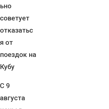
ьно
советует
отказатьс
я от
поездок на
Кубу
С 9
августа