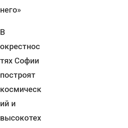
него»
В
окрестнос
тях Софии
построят
космическ
ий и
высокотех