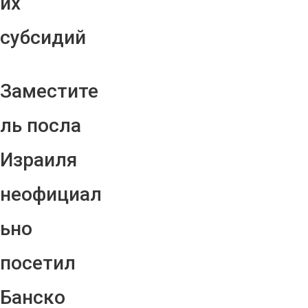
их
субсидий
Заместите
ль посла
Израиля
неофициал
ьно
посетил
Банско