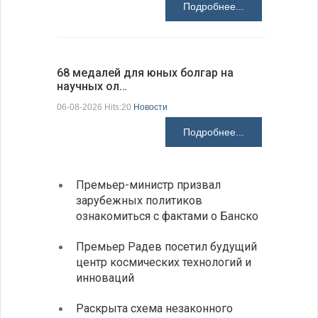
Подробнее...
68 медалей для юных болгар на
Ледокол 
научных ол…
пришварт
06-08-2026 Hits:20
Новости
06-08-2026 H
Подробнее...
Премьер-министр призвал
Замес
зарубежных политиков
неофи
ознакомиться с фактами о Банско
На КП
Премьер Радев посетил будущий
движе
центр космических технологий и
Украи
инноваций
спецс
Раскрыта схема незаконного
между