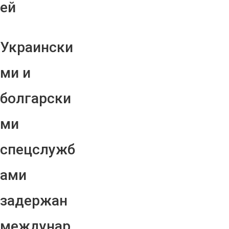
ей
Украински
ми и
болгарски
ми
спецслужб
ами
задержан
междунар