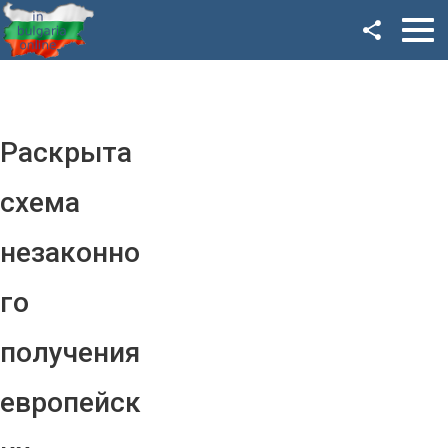
Facebook
Google+
Twitter
Раскрыта
YouTube
схема
Instagram
незаконно
LinkedIn
го
VK
получения
OK
европейск