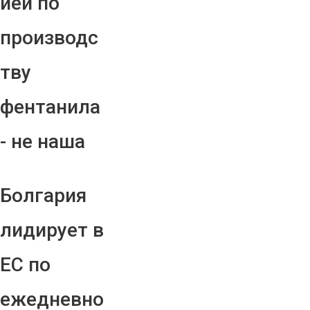
ией по
производс
тву
фентанила
- не наша
Болгария
лидирует в
ЕС по
ежедневно