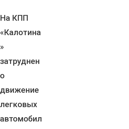
На КПП
«Калотина
»
затруднен
о
движение
легковых
автомобил