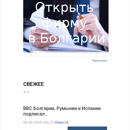
Партнёры
СВЕЖЕЕ
ВВС Болгарии, Румынии и Испании
Gallup: 
подписал…
также и…
06-08-2026 Hits:22
Новости
06-08-2026 H