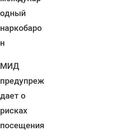
одный
наркобаро
н
МИД
предупреж
дает о
рисках
посещения