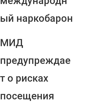
международн
ый наркобарон
МИД
предупреждае
т о рисках
посещения