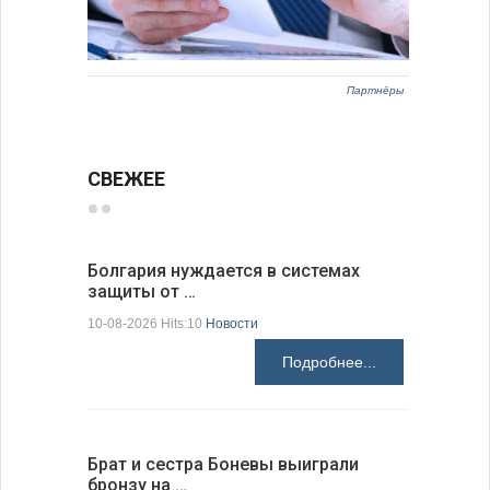
Партнёры
СВЕЖЕЕ
Болгария нуждается в системах
Прорыто 
защиты от …
дороги в
10-08-2026 Hits:10
Новости
10-08-2026 H
Подробнее...
Брат и сестра Боневы выиграли
Украина 
бронзу на …
расслед