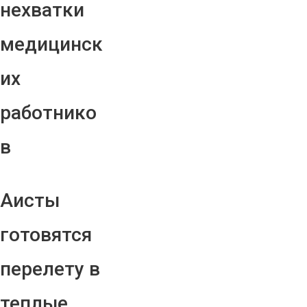
нехватки
медицинск
их
работнико
в
Аисты
готовятся
перелету в
теплые