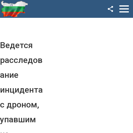
Facebook
Google+
Twitter
Ведется
YouTube
расследов
Instagram
ание
LinkedIn
инцидента
VK
с дроном,
OK
упавшим