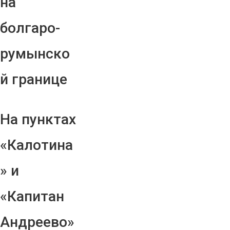
на
болгаро-
румынско
й границе
На пунктах
«Калотина
» и
«Капитан
Андреево»