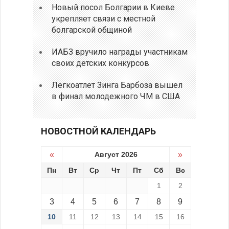
Новый посол Болгарии в Киеве
укрепляет связи с местной
болгарской общиной
ИАБЗ вручило награды участникам
своих детских конкурсов
Легкоатлет Зинга Барбоза вышел
в финал молодежного ЧМ в США
НОВОСТНОЙ КАЛЕНДАРЬ
«
Август 2026
»
Пн
Вт
Ср
Чт
Пт
Сб
Вс
1
2
3
4
5
6
7
8
9
10
11
12
13
14
15
16