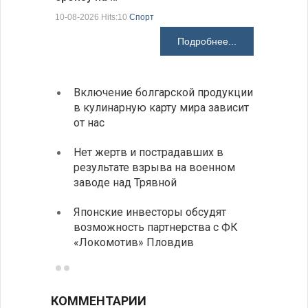
10-08-2026 Hits:10
Спорт
10-08-2026 H
Подробнее...
Включение болгарской продукции
Ведет
в кулинарную карту мира зависит
с дро
от нас
румын
Нет жертв и пострадавших в
На пу
результате взрыва на военном
Андре
заводе над Трявной
интен
Японские инвесторы обсудят
ИРЭ б
возможность партнерства с ФК
нехва
«Локомотив» Пловдив
работ
КОММЕНТАРИИ