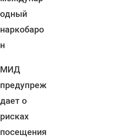
одный
наркобаро
н
МИД
предупреж
дает о
рисках
посещения