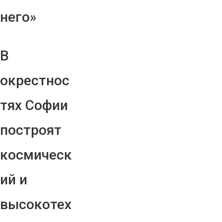
него»
В
окрестнос
тях Софии
построят
космическ
ий и
высокотех