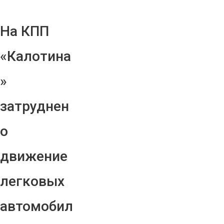
На КПП
«Калотина
»
затруднен
о
движение
легковых
автомобил