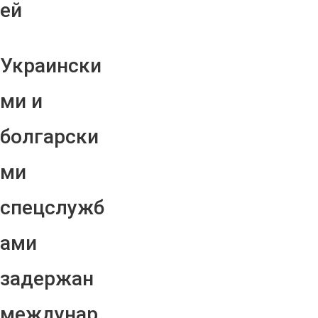
ей
Украински
ми и
болгарски
ми
спецслужб
ами
задержан
междунар