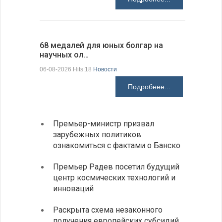
68 медалей для юных болгар на
Ледокол 
научных ол…
пришварт
06-08-2026 Hits:18
Новости
06-08-2026 H
Подробнее...
Премьер-министр призвал
Замес
зарубежных политиков
неофи
ознакомиться с фактами о Банско
На КП
Премьер Радев посетил будущий
движе
центр космических технологий и
Украи
инноваций
спецс
Раскрыта схема незаконного
между
получения европейских субсидий