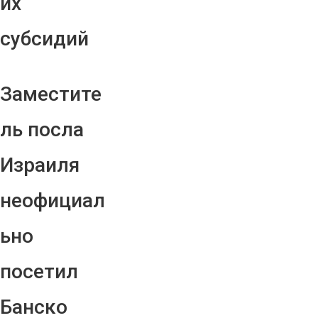
их
субсидий
Заместите
ль посла
Израиля
неофициал
ьно
посетил
Банско