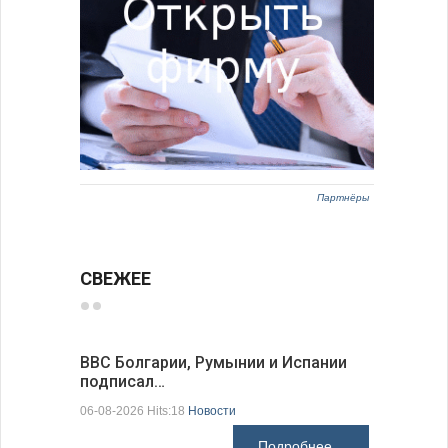
Партнёры
СВЕЖЕЕ
ВВС Болгарии, Румынии и Испании
Gallup: 
подписал…
также и…
06-08-2026 Hits:18
Новости
06-08-2026 H
Подробнее...