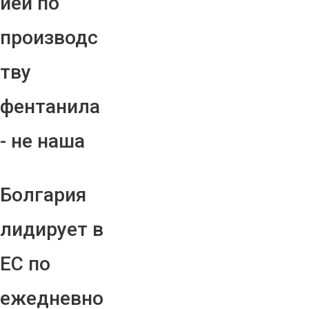
ией по
производс
тву
фентанила
- не наша
Болгария
лидирует в
ЕС по
ежедневно