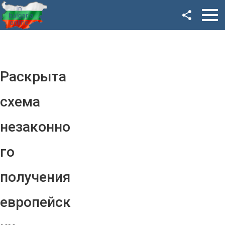
Facebook
Google+
Twitter
Раскрыта
YouTube
схема
Instagram
незаконно
LinkedIn
го
VK
получения
OK
европейск