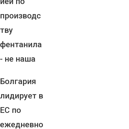
ией по
производс
тву
фентанила
- не наша
Болгария
лидирует в
ЕС по
ежедневно