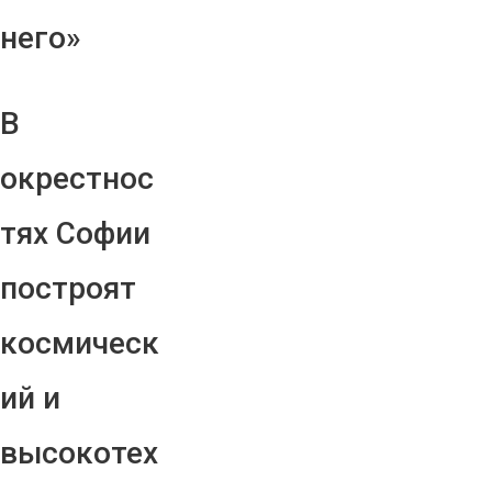
него»
В
окрестнос
тях Софии
построят
космическ
ий и
высокотех