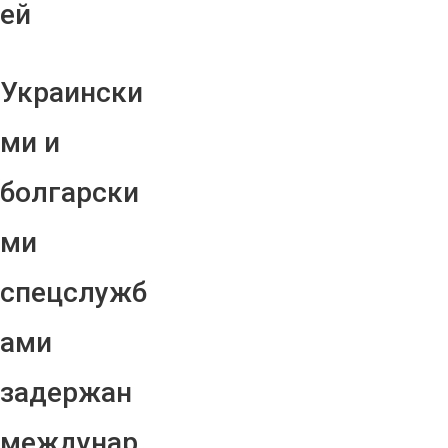
ей
Украински
ми и
болгарски
ми
спецслужб
ами
задержан
междунар