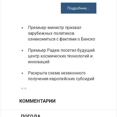
Подробнее...
Премьер-министр призвал
Замес
зарубежных политиков
неофи
ознакомиться с фактами о Банско
На КП
Премьер Радев посетил будущий
движе
центр космических технологий и
Украи
инноваций
спецс
Раскрыта схема незаконного
между
получения европейских субсидий
КОММЕНТАРИИ
ПОГОДА