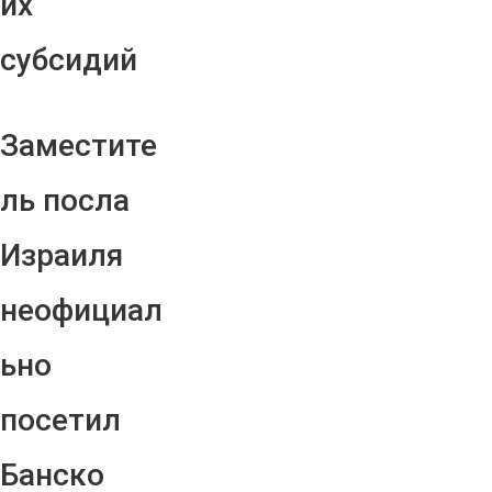
их
субсидий
Заместите
ль посла
Израиля
неофициал
ьно
посетил
Банско