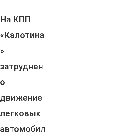
На КПП
«Калотина
»
затруднен
о
движение
легковых
автомобил