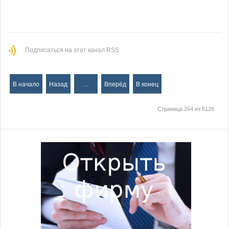
Подписаться на этот канал RSS
В начало
Назад
…
Вперёд
В конец
Страница 264 из 5128