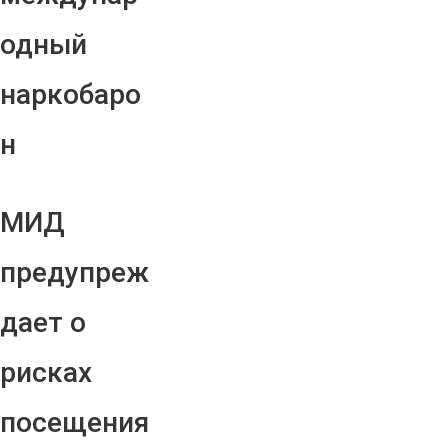
одный
наркобаро
н
МИД
предупреж
дает о
рисках
посещения