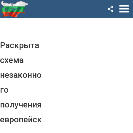
Facebook
Google+
Twitter
Раскрыта
YouTube
схема
Instagram
незаконно
LinkedIn
го
VK
получения
OK
европейск