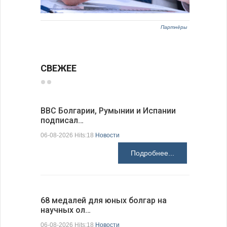
Партнёры
СВЕЖЕЕ
ВВС Болгарии, Румынии и Испании
Gallup: 
подписал…
также и…
06-08-2026 Hits:18
Новости
06-08-2026 H
Подробнее...
68 медалей для юных болгар на
Ледокол 
научных ол…
пришварт
06-08-2026 Hits:18
Новости
06-08-2026 H