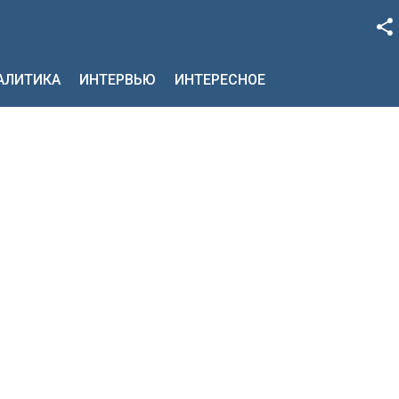
Facebook
НАЛИТИКА
ИНТЕРВЬЮ
ИНТЕРЕСНОЕ
Google+
Twitter
YouTube
Instagram
LinkedIn
VK
OK