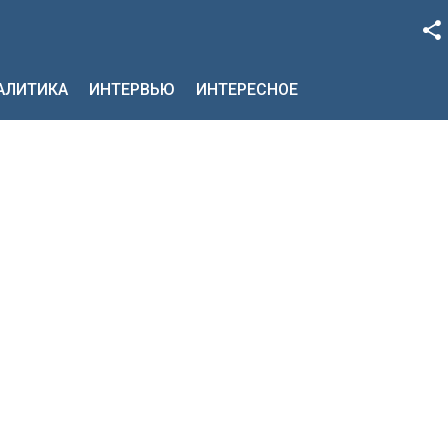
Facebook
НАЛИТИКА
ИНТЕРВЬЮ
ИНТЕРЕСНОЕ
Google+
Twitter
YouTube
Instagram
LinkedIn
VK
OK