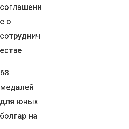
соглашени
е о
сотруднич
естве
68
медалей
для юных
болгар на