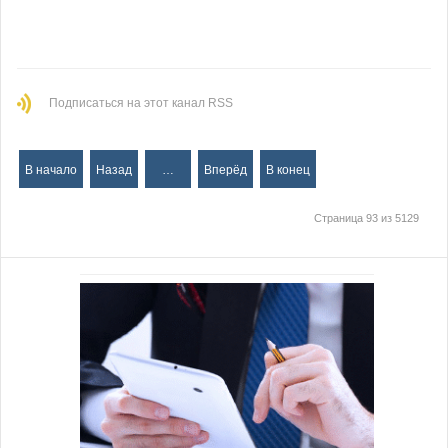
Подписаться на этот канал RSS
В начало
Назад
…
Вперёд
В конец
Страница 93 из 5129