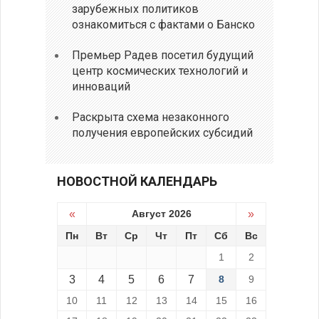
зарубежных политиков
ознакомиться с фактами о Банско
Премьер Радев посетил будущий
центр космических технологий и
инноваций
Раскрыта схема незаконного
получения европейских субсидий
НОВОСТНОЙ КАЛЕНДАРЬ
«
Август 2026
»
Пн
Вт
Ср
Чт
Пт
Сб
Вс
1
2
3
4
5
6
7
8
9
10
11
12
13
14
15
16