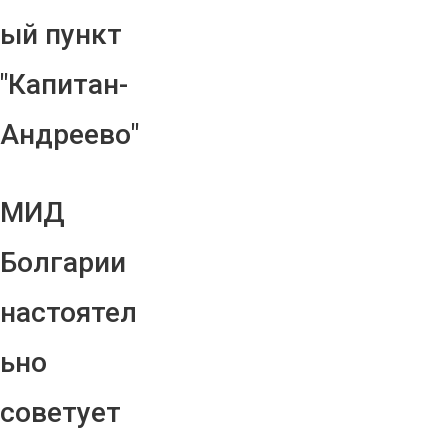
ый пункт
"Капитан-
Андреево"
МИД
Болгарии
настоятел
ьно
советует