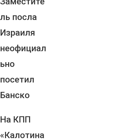
Заместите
ль посла
Израиля
неофициал
ьно
посетил
Банско
На КПП
«Калотина