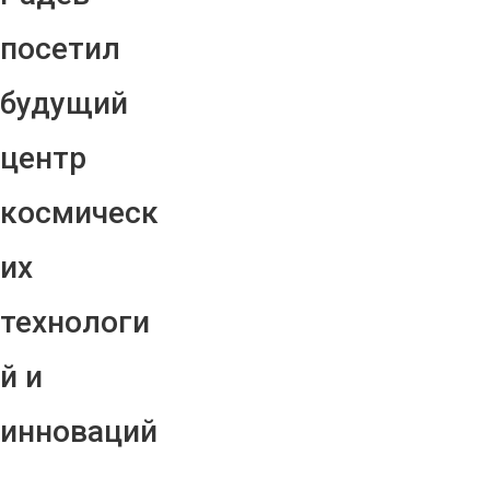
посетил
будущий
центр
космическ
их
технологи
й и
инноваций