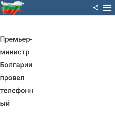
Facebook
Google+
Twitter
Премьер-
YouTube
министр
Instagram
Болгарии
LinkedIn
провел
VK
телефонн
OK
ый