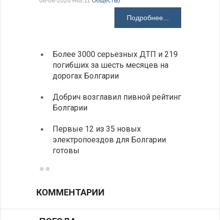
08-08-2026 Hits:11
Общество
Подробнее...
Более 3000 серьезных ДТП и 219
«Севд
погибших за шесть месяцев на
Болга
дорогах Болгарии
Низки
Добрич возглавил пивной рейтинг
фунда
Болгарии
возле
Первые 12 из 35 новых
Новый
электропоездов для Болгарии
укреп
готовы
болга
КОММЕНТАРИИ