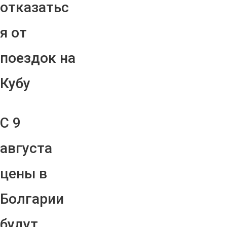
отказатьс
я от
поездок на
Кубу
С 9
августа
цены в
Болгарии
будут