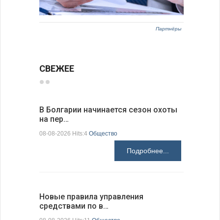
Партнёры
СВЕЖЕЕ
В Болгарии начинается сезон охоты
Горна-Ор
на пер…
предла…
08-08-2026 Hits:4
Общество
08-08-2026 H
Подробнее...
Новые правила управления
Предстоя
средствами по в…
07-08-2026 H