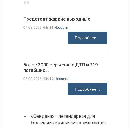
Предстоят жаркие выходные
Добрич в
Болгарии
07-08-2026 Hits:11
Новости
07-08-2026 H
Подробнее...
Более 3000 серьезных ДТП и 219
погибших …
Первые 1
электроп
07-08-2026 Hits:12
Новости
07-08-2026 H
Подробнее...
«Севдана»– легендарная для
ИАБЗ 
Болгарии скрипичная композиция
своих