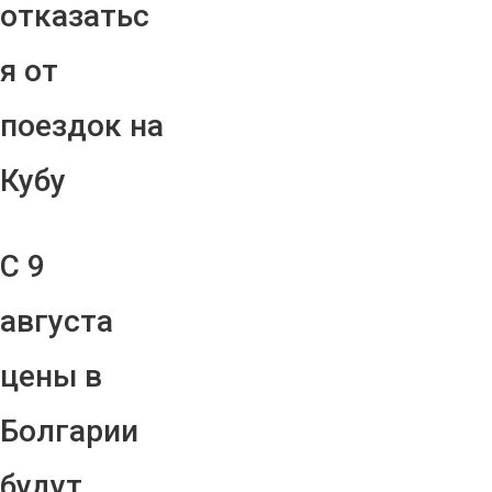
отказатьс
я от
поездок на
Кубу
С 9
августа
цены в
Болгарии
будут