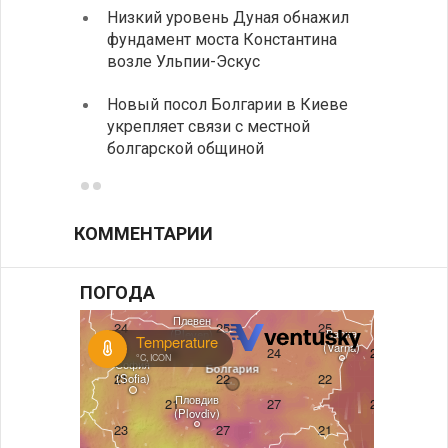
Низкий уровень Дуная обнажил
Легко
фундамент моста Константина
в фин
возле Ульпии-Эскус
Расхо
Новый посол Болгарии в Киеве
вырос
укрепляет связи с местной
средн
болгарской общиной
КОММЕНТАРИИ
ПОГОДА