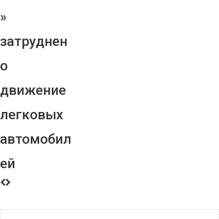
»
затруднен
о
движение
легковых
автомобил
ей