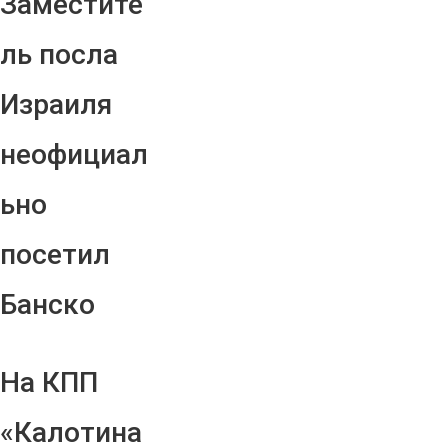
Заместите
ль посла
Израиля
неофициал
ьно
посетил
Банско
На КПП
«Калотина