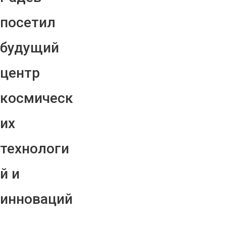
посетил
будущий
центр
космическ
их
технологи
й и
инноваций