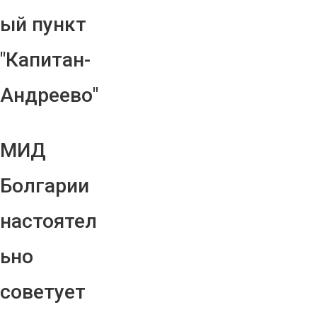
ый пункт
"Капитан-
Андреево"
МИД
Болгарии
настоятел
ьно
советует