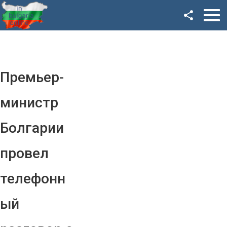
Facebook
Google+
Twitter
Премьер-
YouTube
министр
Instagram
Болгарии
LinkedIn
провел
VK
телефонн
OK
ый