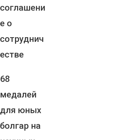
соглашени
е о
сотруднич
естве
68
медалей
для юных
болгар на