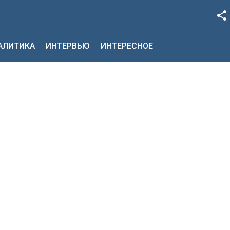
Facebook
НАЛИТИКА
ИНТЕРВЬЮ
ИНТЕРЕСНОЕ
Google+
Twitter
YouTube
Instagram
LinkedIn
VK
OK