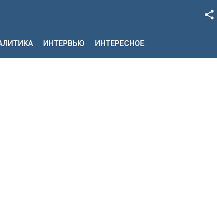
Facebook
НАЛИТИКА
ИНТЕРВЬЮ
ИНТЕРЕСНОЕ
Google+
Twitter
YouTube
Instagram
LinkedIn
VK
OK