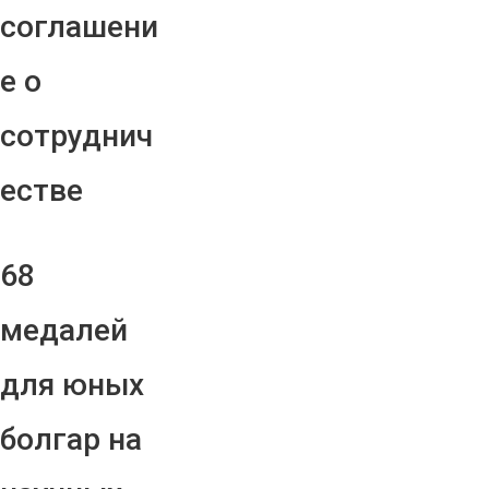
соглашени
е о
сотруднич
естве
68
медалей
для юных
болгар на