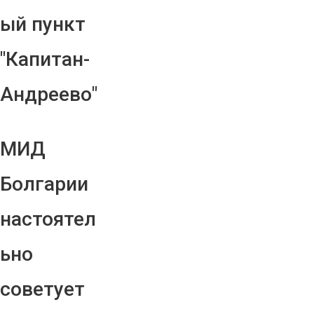
ый пункт
"Капитан-
Андреево"
МИД
Болгарии
настоятел
ьно
советует