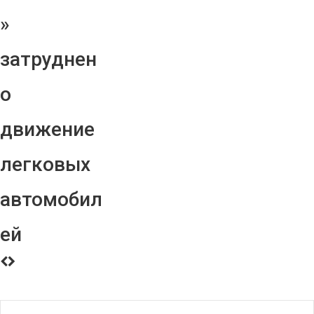
»
затруднен
о
движение
легковых
автомобил
ей