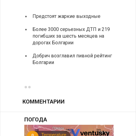
Предстоят жаркие выходные
Первы
элект
Более 3000 серьезных ДТП и 219
готов
погибших за шесть месяцев на
дорогах Болгарии
«Севд
Болга
Добрич возглавил пивной рейтинг
Болгарии
Низки
фунда
возле
КОММЕНТАРИИ
ПОГОДА