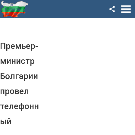
Facebook
Google+
Twitter
Премьер-
YouTube
министр
Instagram
Болгарии
LinkedIn
провел
VK
телефонн
OK
ый