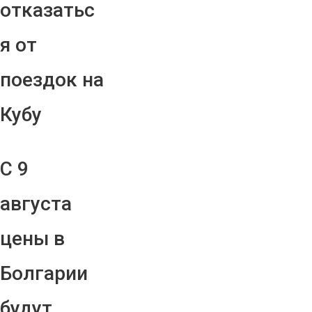
отказатьс
я от
поездок на
Кубу
С 9
августа
цены в
Болгарии
будут