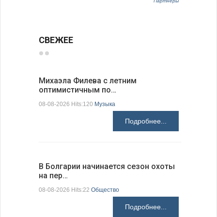
Партнёры
СВЕЖЕЕ
Михаэла Филева с летним
Новые пр
оптимистичным по…
средства
08-08-2026 Hits:120
Музыка
08-08-2026 H
Подробнее...
В Болгарии начинается сезон охоты
Горна-Ор
на пер…
предла…
08-08-2026 Hits:22
Общество
08-08-2026 H
Подробнее...