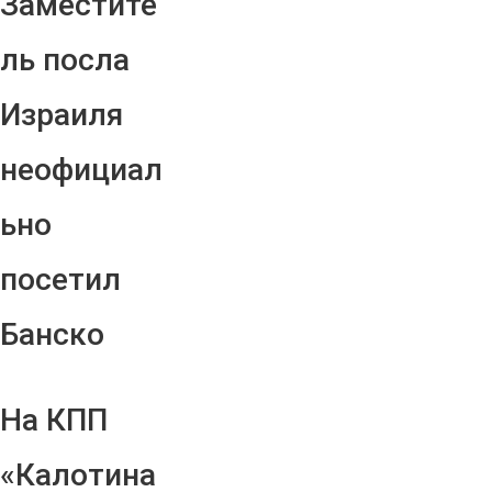
Заместите
ль посла
Израиля
неофициал
ьно
посетил
Банско
На КПП
«Калотина