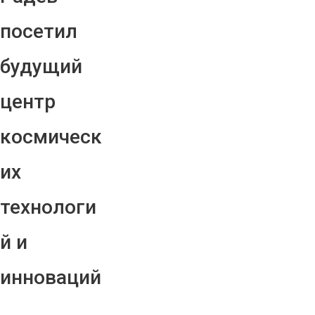
посетил
будущий
центр
космическ
их
технологи
й и
инноваций