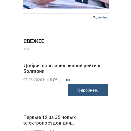
Партнёры
СВЕЖЕЕ
Добрич возглавил пивной рейтинг
«Севдана
Болгарии
Болгарии
07-08-2026 Hits:5
Общество
07-08-2026 H
Подробнее...
Первые 12 из 35 новых
Низкий у
электропоездов для…
фундаме