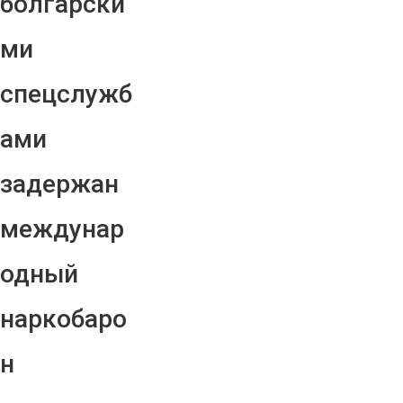
болгарски
ми
спецслужб
ами
задержан
междунар
одный
наркобаро
н