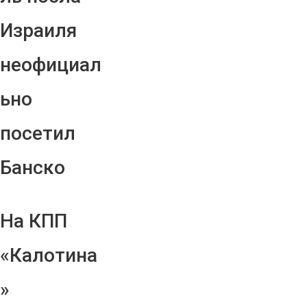
Израиля
неофициал
ьно
посетил
Банско
На КПП
«Калотина
»