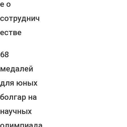
е о
сотруднич
естве
68
медалей
для юных
болгар на
научных
олимпиада