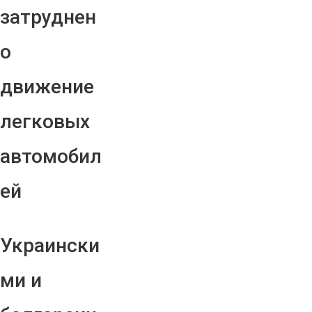
затруднен
о
движение
легковых
автомобил
ей
Украински
ми и