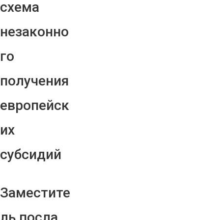
схема
незаконно
го
получения
европейск
их
субсидий
Заместите
ль посла