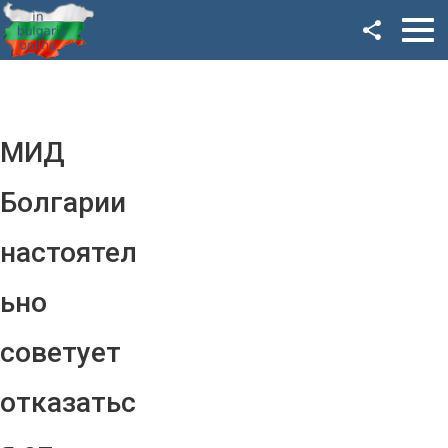
Facebook
Google+
Twitter
МИД
YouTube
Болгарии
Instagram
настоятел
LinkedIn
ьно
VK
советует
OK
отказатьс