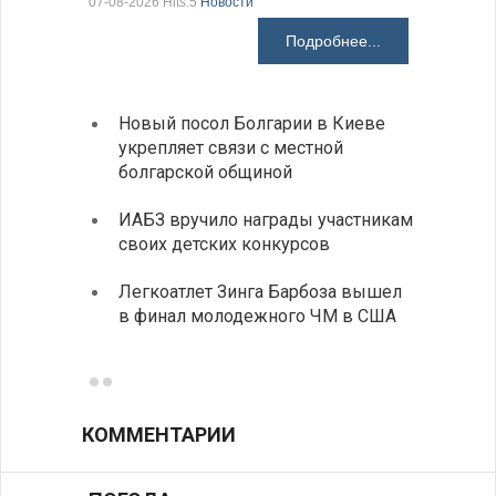
07-08-2026 Hits:5
Новости
07-08-2026 H
Подробнее...
Новый посол Болгарии в Киеве
Расхо
укрепляет связи с местной
вырос
болгарской общиной
средн
ИАБЗ вручило награды участникам
По-со
своих детских конкурсов
балка
Легкоатлет Зинга Барбоза вышел
У Бол
в финал молодежного ЧМ в США
мощно
«Козл
КОММЕНТАРИИ