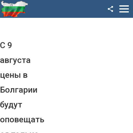
Facebook
Google+
Twitter
С 9
YouTube
августа
Instagram
цены в
LinkedIn
Болгарии
VK
будут
OK
оповещать