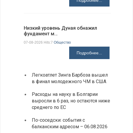
Подробнее...
Низкий уровень Дуная обнажил
ИАБЗ вру
фундамент м…
своих де
07-08-2026 Hits:7
Общество
07-08-2026 H
Подробнее...
Легкоатлет Зинга Барбоза вышел
У Бол
в финал молодежного ЧМ в США
мощно
«Козл
Расходы на науку в Болгарии
выросли в 6 раз, но остаются ниже
Премь
среднего по ЕС
прове
главо
По-соседски: события с
Премьер
балканским адресом – 06.08.2026
телефон