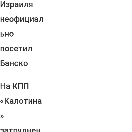
Израиля
неофициал
ьно
посетил
Банско
На КПП
«Калотина
»
затруднен