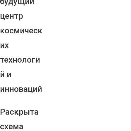
будущий
центр
космическ
их
технологи
й и
инноваций
Раскрыта
схема