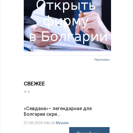
Партнёры
СВЕЖЕЕ
«Севдана»– легендарная для
Новый по
Болгарии скри…
укрепляе
07-08-2026 Hits:18
Музыка
07-08-2026 H