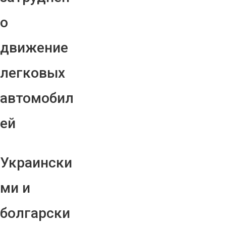
о
движение
легковых
автомобил
ей
Украински
ми и
болгарски