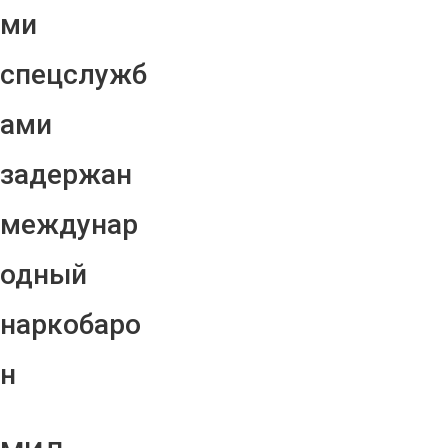
ми
спецслужб
ами
задержан
междунар
одный
наркобаро
н