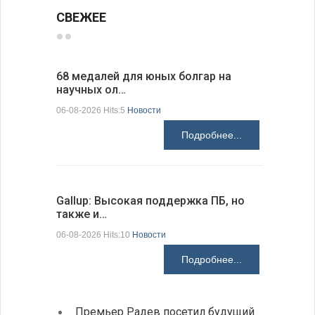
СВЕЖЕЕ
68 медалей для юных болгар на
Ледокол 
научных ол…
пришварт
06-08-2026 Hits:5
Новости
06-08-2026 H
Подробнее...
Gallup: Высокая поддержка ПБ, но
Премьер-
также и…
зарубежн
06-08-2026 Hits:10
Новости
06-08-2026 H
Подробнее...
Премьер Радев посетил будущий
На КП