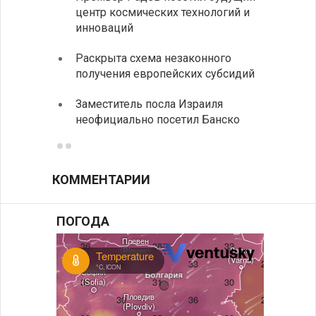
центр космических технологий и
движе
инноваций
Украи
Раскрыта схема незаконного
спецс
получения европейских субсидий
между
Заместитель посла Израиля
МИД п
неофициально посетил Банско
посещ
КОММЕНТАРИИ
ПОГОДА