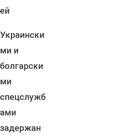
ей
Украински
ми и
болгарски
ми
спецслужб
ами
задержан