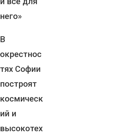
и все для
него»
В
окрестнос
тях Софии
построят
космическ
ий и
высокотех