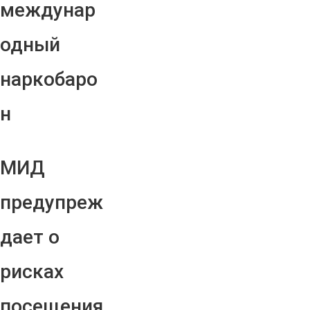
междунар
одный
наркобаро
н
МИД
предупреж
дает о
рисках
посещения