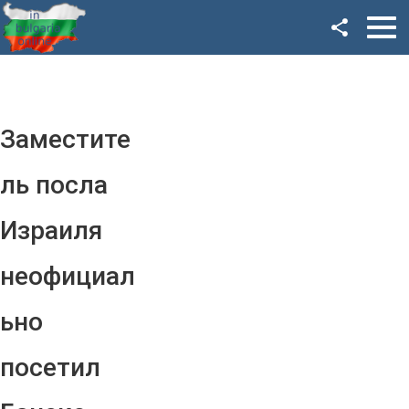
Facebook
Google+
Twitter
Заместите
YouTube
ль посла
Instagram
Израиля
LinkedIn
неофициал
VK
ьно
OK
посетил