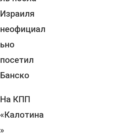
Израиля
неофициал
ьно
посетил
Банско
На КПП
«Калотина
»