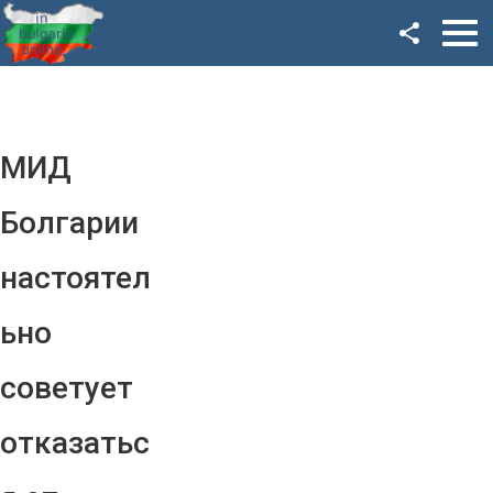
Facebook
Google+
Twitter
МИД
YouTube
Болгарии
Instagram
настоятел
LinkedIn
ьно
VK
советует
OK
отказатьс