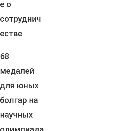
е о
сотруднич
естве
68
медалей
для юных
болгар на
научных
олимпиада