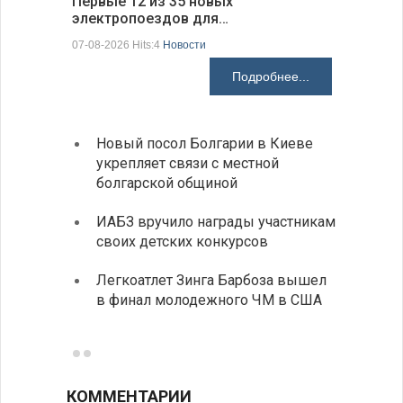
Первые 12 из 35 новых
Низкий у
электропоездов для…
фундаме
07-08-2026 Hits:4
Новости
07-08-2026 H
Подробнее...
Новый посол Болгарии в Киеве
Расхо
укрепляет связи с местной
вырос
болгарской общиной
средн
ИАБЗ вручило награды участникам
По-со
своих детских конкурсов
балка
Легкоатлет Зинга Барбоза вышел
У Бол
в финал молодежного ЧМ в США
мощно
«Козл
КОММЕНТАРИИ