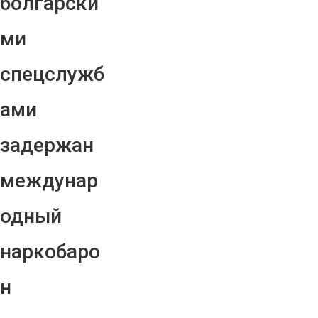
болгарски
ми
спецслужб
ами
задержан
междунар
одный
наркобаро
н