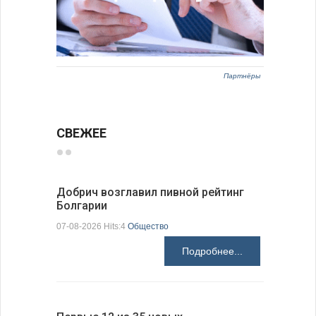
Партнёры
СВЕЖЕЕ
Добрич возглавил пивной рейтинг
«Севдана
Болгарии
Болгарии
07-08-2026 Hits:4
Общество
07-08-2026 H
Подробнее...