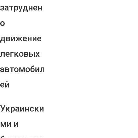
затруднен
о
движение
легковых
автомобил
ей
Украински
ми и