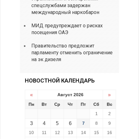
спецслужбами задержан
международный наркобарон
МИД предупреждает о рисках
посещения ОАЭ
Правительство предложит
парламенту отменить ограничение
на эк дизеля
НОВОСТНОЙ КАЛЕНДАРЬ
«
Август 2026
»
Пн
Вт
Ср
Чт
Пт
Сб
Вс
1
2
3
4
5
6
7
8
9
10
11
12
13
14
15
16