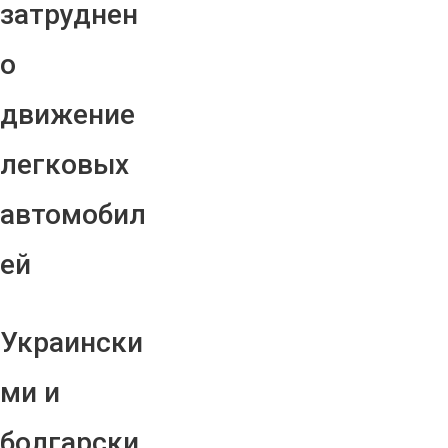
затруднен
о
движение
легковых
автомобил
ей
Украински
ми и
болгарски