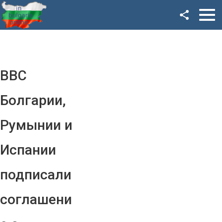
Facebook
Google+
Twitter
ВВС
YouTube
Болгарии,
Instagram
Румынии и
LinkedIn
Испании
VK
подписали
OK
соглашени