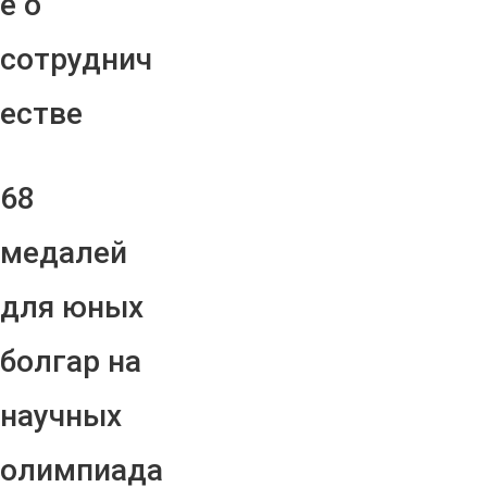
е о
сотруднич
естве
68
медалей
для юных
болгар на
научных
олимпиада