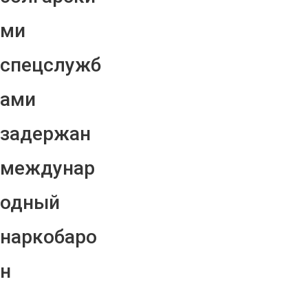
ми
спецслужб
ами
задержан
междунар
одный
наркобаро
н