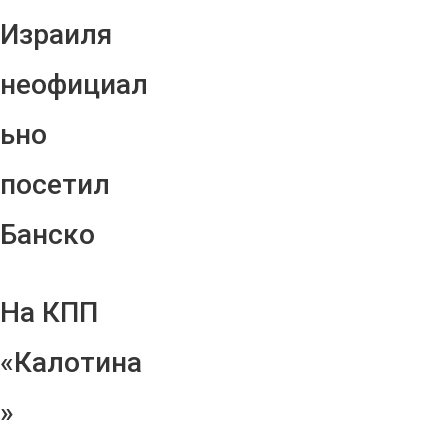
Израиля
неофициал
ьно
посетил
Банско
На КПП
«Калотина
»