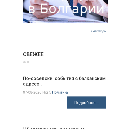
Партнёры
СВЕЖЕЕ
По-соседски: события с балканским
Премьер-
адресо…
телефон
07-08-2026 Hits:5
Политика
Премьер-м
телефонны
Подробнее...
иностранн
Милибэндо
правительс
сотрудниче