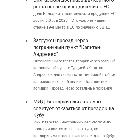
роста после присоединения к ЕС
опове
Доля Болгарии в экономической продукции ЕС
JUDOW
достиг 0,6 % в 2025 г. Это уделяет нашей
прохо
стране 19-е место в ЕС по значению ВВП...
Луис 
Загружен проезд через
гостей
пограничный пункт "Капитан-
Бурга
Андреево"
Интенсивным остается трафик через главный
пограничный пункт с Турцией «Капитан-
Андреево» для легковых автомобилей в обоих
направлениях, сообщили из Пограничной
полиции. Проезд через остальные погранич
МИД Болгарии настоятельно
советует отказаться от поездок на
Кубу
Министерство иностранных дел Республики
Болгария настоятельно советует, не
предпринимать неотложные поездки на Кубу,