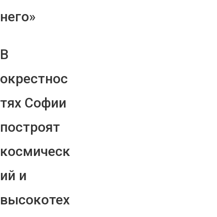
него»
В
окрестнос
тях Софии
построят
космическ
ий и
высокотех