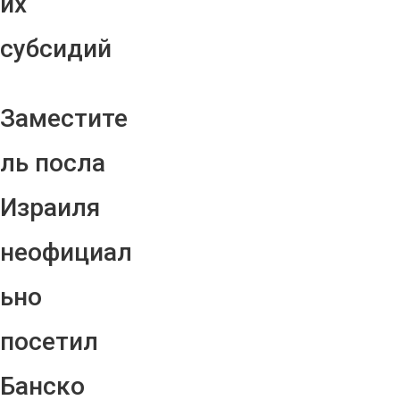
их
субсидий
Заместите
ль посла
Израиля
неофициал
ьно
посетил
Банско