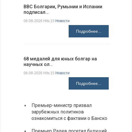
ВВС Болгарии, Румынии и Испании
Gallup: 
подписал…
также и…
06-08-2026 Hits:15
Новости
06-08-2026 H
Подробнее...
68 медалей для юных болгар на
Ледокол 
научных ол…
пришварт
06-08-2026 Hits:15
Новости
06-08-2026 H
Подробнее...
Премьер-министр призвал
Замес
зарубежных политиков
неофи
ознакомиться с фактами о Банско
На КП
Премьер Радев посетил будущий
движе