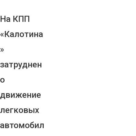
На КПП
«Калотина
»
затруднен
о
движение
легковых
автомобил