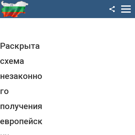
Facebook
Google+
Twitter
Раскрыта
YouTube
схема
Instagram
незаконно
LinkedIn
го
VK
получения
OK
европейск