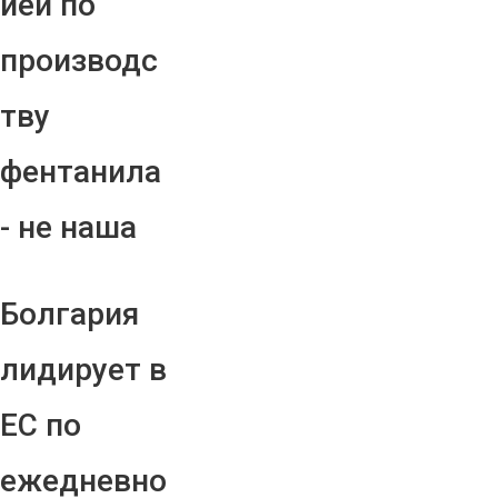
ией по
производс
тву
фентанила
- не наша
Болгария
лидирует в
ЕС по
ежедневно