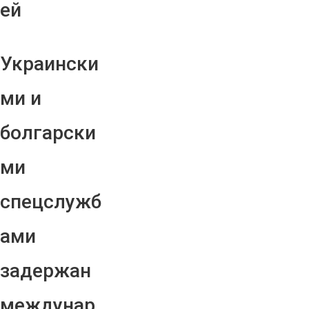
ей
Украински
ми и
болгарски
ми
спецслужб
ами
задержан
междунар