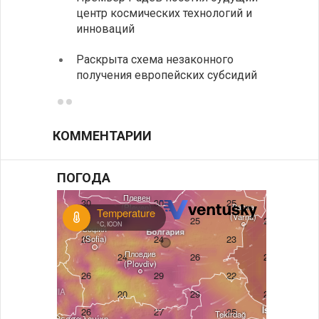
центр космических технологий и
Украи
инноваций
спецс
Раскрыта схема незаконного
между
получения европейских субсидий
КОММЕНТАРИИ
ПОГОДА