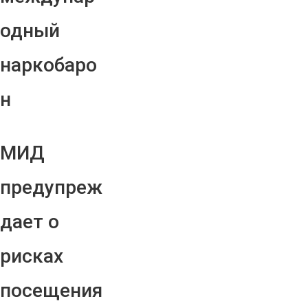
одный
наркобаро
н
МИД
предупреж
дает о
рисках
посещения