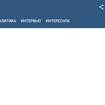
Facebook
НАЛИТИКА
ИНТЕРВЬЮ
ИНТЕРЕСНОЕ
Google+
Twitter
YouTube
Instagram
LinkedIn
VK
OK