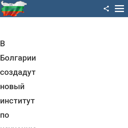
Facebook
Google+
Twitter
В
YouTube
Болгарии
Instagram
создадут
LinkedIn
новый
VK
институт
OK
по