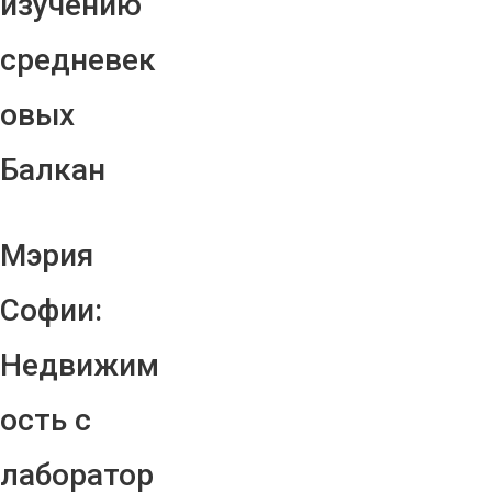
изучению
средневек
овых
Балкан
Мэрия
Софии:
Недвижим
ость с
лаборатор