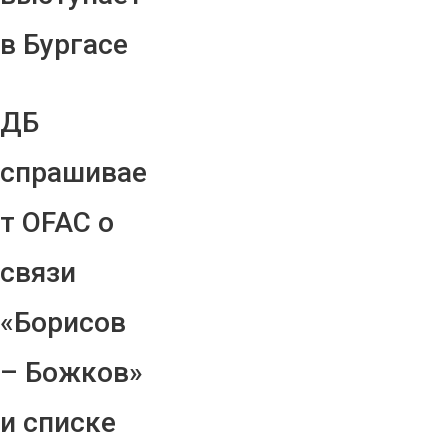
в Бургасе
ДБ
спрашивае
т OFAC о
связи
«Борисов
– Божков»
и списке