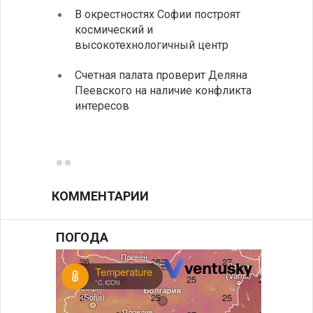
Посол Б
В окрестностях Софии построят
июля пр
космический и
Арабско
высокотехнологичный центр
В Бол
Счетная палата проверит Деляна
инсти
Пеевского на наличие конфликта
средн
интересов
К 205
поэти
КОММЕНТАРИИ
ПОГОДА