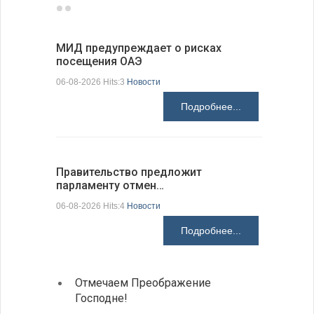
МИД предупреждает о рисках
Между пр
посещения ОАЭ
вызовам
06-08-2026 Hits:3
Новости
06-08-2026 H
Подробнее...
Правительство предложит
В Добрич
парламенту отмен…
«Сельск
06-08-2026 Hits:4
Новости
06-08-2026 H
Подробнее...
Отмечаем Преображение
Болга
Господне!
инвес