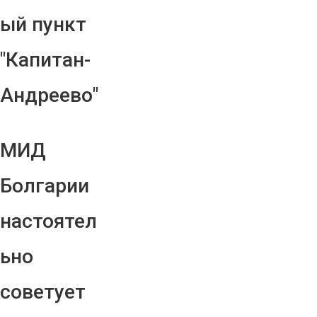
ый пункт
"Капитан-
Андреево"
МИД
Болгарии
настоятел
ьно
советует