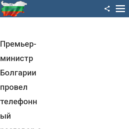
Facebook
Google+
Twitter
Премьер-
YouTube
министр
Instagram
Болгарии
LinkedIn
провел
VK
телефонн
OK
ый