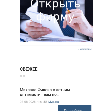
Партнёры
СВЕЖЕЕ
Михаэла Филева с летним
Новые пр
оптимистичным по…
средства
08-08-2026 Hits:156
Музыка
08-08-2026 H
Подробнее...