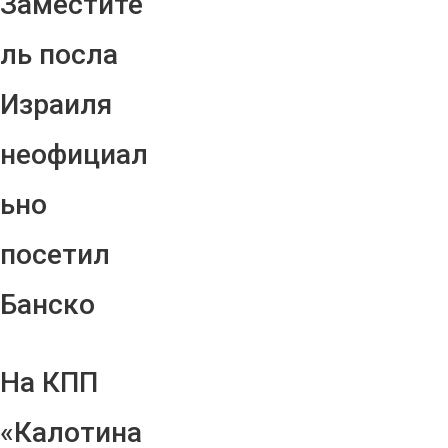
Заместите
ль посла
Израиля
неофициал
ьно
посетил
Банско
На КПП
«Калотина