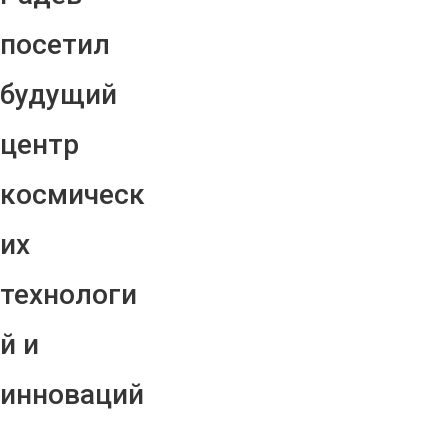
посетил
будущий
центр
космическ
их
технологи
й и
инноваций