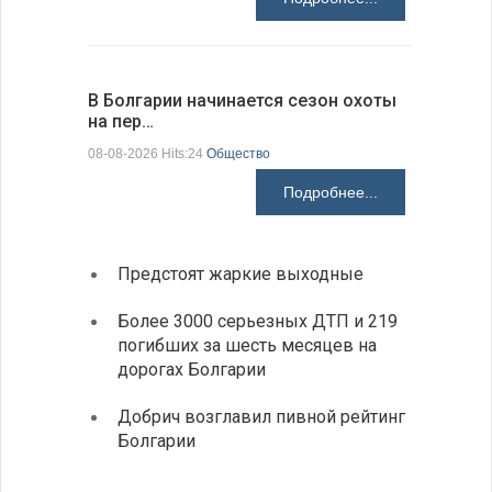
В Болгарии начинается сезон охоты
Горна-Ор
на пер…
предла…
08-08-2026 Hits:24
Общество
08-08-2026 H
Подробнее...
Предстоят жаркие выходные
Первы
элект
Более 3000 серьезных ДТП и 219
готов
погибших за шесть месяцев на
дорогах Болгарии
«Севд
Болга
Добрич возглавил пивной рейтинг
Болгарии
Низки
фунда
возле