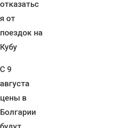
отказатьс
я от
поездок на
Кубу
С 9
августа
цены в
Болгарии
будут