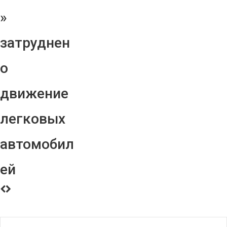
»
затруднен
о
движение
легковых
автомобил
ей