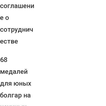
соглашени
е о
сотруднич
естве
68
медалей
для юных
болгар на