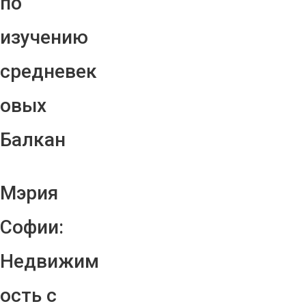
по
изучению
средневек
овых
Балкан
Мэрия
Софии:
Недвижим
ость с