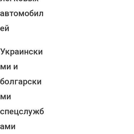
автомобил
ей
Украински
ми и
болгарски
ми
спецслужб
ами