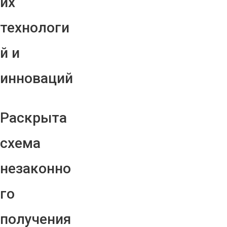
их
технологи
й и
инноваций
Раскрыта
схема
незаконно
го
получения