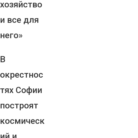
хозяйство
и все для
него»
В
окрестнос
тях Софии
построят
космическ
ий и