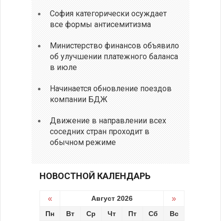
София категорически осуждает
все формы антисемитизма
Министерство финансов объявило
об улучшении платежного баланса
в июле
Начинается обновление поездов
компании БДЖ
Движение в направлении всех
соседних стран проходит в
обычном режиме
НОВОСТНОЙ КАЛЕНДАРЬ
«
Август 2026
»
Пн
Вт
Ср
Чт
Пт
Сб
Вс