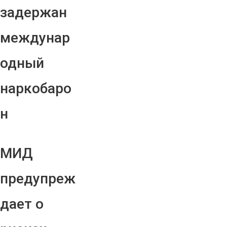
задержан
междунар
одный
наркобаро
н
МИД
предупреж
дает о