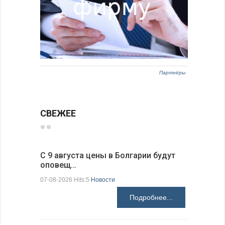
Партнёры
СВЕЖЕЕ
С 9 августа цены в Болгарии будут
Луис Фон
оповещ…
Spic…
07-08-2026 Hits:5
Новости
07-08-2026 H
Подробнее...