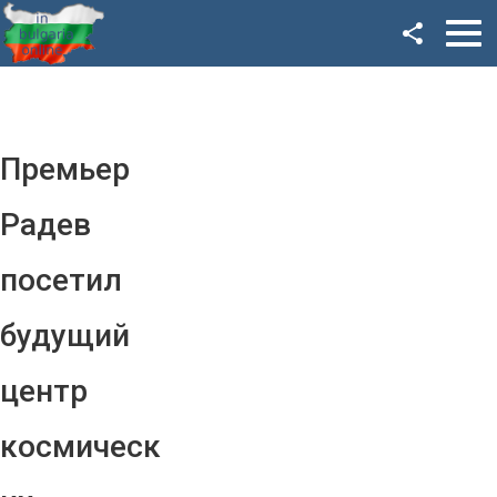
Facebook
Google+
Twitter
Премьер
YouTube
Радев
Instagram
посетил
LinkedIn
будущий
VK
центр
OK
космическ