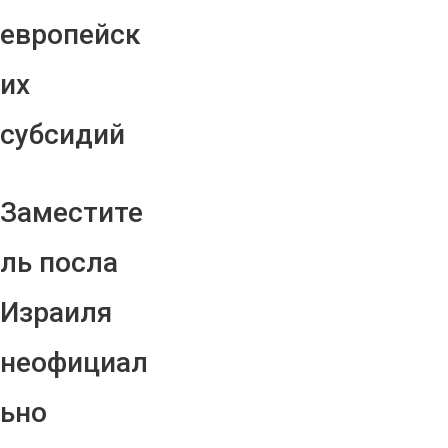
европейск
их
субсидий
Заместите
ль посла
Израиля
неофициал
ьно