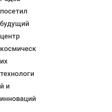
посетил
будущий
центр
космическ
их
технологи
й и
инноваций