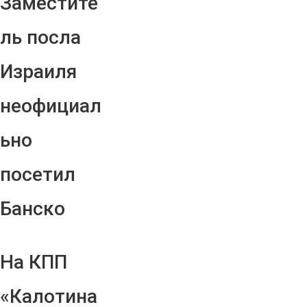
Заместите
ль посла
Израиля
неофициал
ьно
посетил
Банско
На КПП
«Калотина