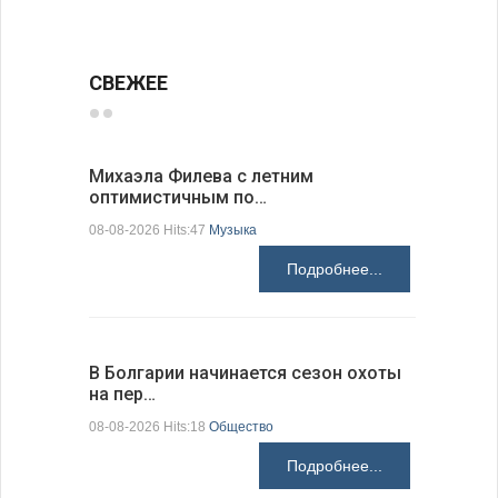
СВЕЖЕЕ
Михаэла Филева с летним
Новые пр
оптимистичным по…
средства
08-08-2026 Hits:47
Музыка
08-08-2026 H
Подробнее...
В Болгарии начинается сезон охоты
Горна-Ор
на пер…
предла…
08-08-2026 Hits:18
Общество
08-08-2026 H
Подробнее...