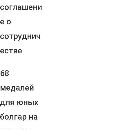
соглашени
е о
сотруднич
естве
68
медалей
для юных
болгар на