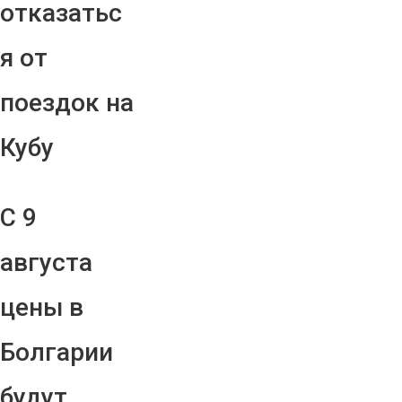
отказатьс
я от
поездок на
Кубу
С 9
августа
цены в
Болгарии
будут