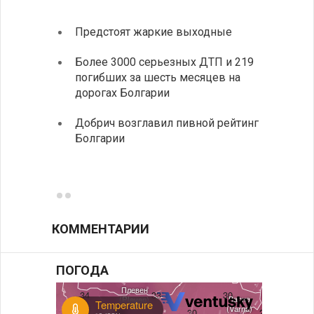
Предстоят жаркие выходные
Первы
элект
Более 3000 серьезных ДТП и 219
готов
погибших за шесть месяцев на
дорогах Болгарии
«Севд
Болга
Добрич возглавил пивной рейтинг
Болгарии
Низки
фунда
возле
КОММЕНТАРИИ
ПОГОДА