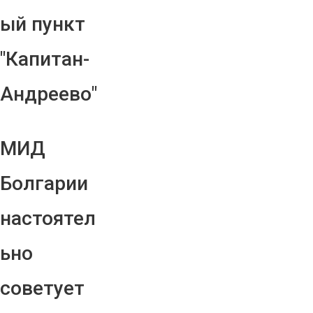
ый пункт
"Капитан-
Андреево"
МИД
Болгарии
настоятел
ьно
советует