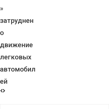
»
затруднен
о
движение
легковых
автомобил
ей