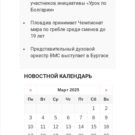
участников инициативы «Урок по
Болгарии»
Пловдив принимает Чемпионат
мира по гребле среди сменов до
19 лет
Представительный духовой
оркестр ВМС выступает в Бургасе
НОВОСТНОЙ КАЛЕНДАРЬ
«
Март 2025
»
Пн
Вт
Ср
Чт
Пт
Сб
Вс
1
2
3
4
5
6
7
8
9
10
11
12
13
14
15
16