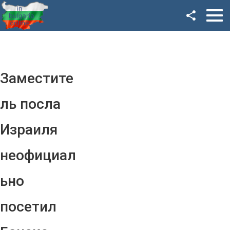
Facebook
Google+
Twitter
Заместите
YouTube
ль посла
Instagram
Израиля
LinkedIn
неофициал
VK
ьно
OK
посетил