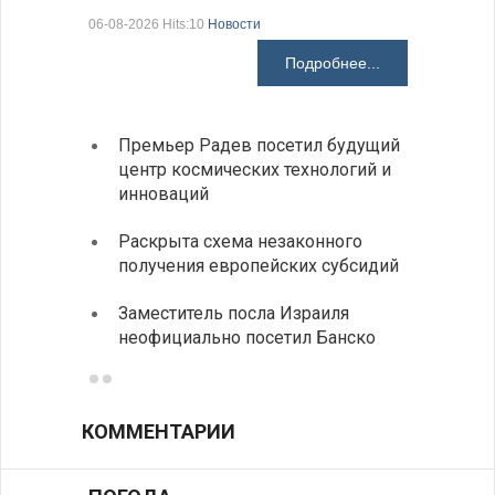
06-08-2026 Hits:10
Новости
06-08-2026 H
Подробнее...
Премьер Радев посетил будущий
На КП
центр космических технологий и
движе
инноваций
Украи
Раскрыта схема незаконного
спецс
получения европейских субсидий
между
Заместитель посла Израиля
МИД п
неофициально посетил Банско
посещ
КОММЕНТАРИИ