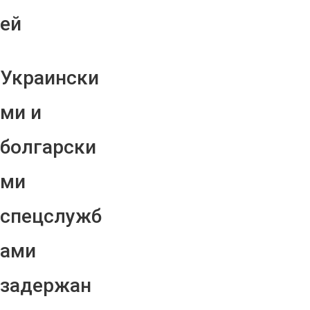
ей
Украински
ми и
болгарски
ми
спецслужб
ами
задержан