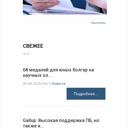
Партнёры
СВЕЖЕЕ
68 медалей для юных болгар на
Ледокол 
научных ол…
пришварт
06-08-2026 Hits:5
Новости
06-08-2026 H
Подробнее...
Gallup: Высокая поддержка ПБ, но
Премьер-
также и…
зарубежн