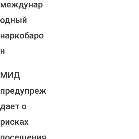
междунар
одный
наркобаро
н
МИД
предупреж
дает о
рисках
посещения