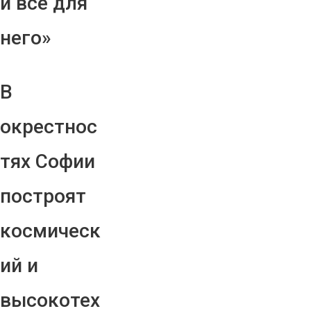
и все для
него»
В
окрестнос
тях Софии
построят
космическ
ий и
высокотех