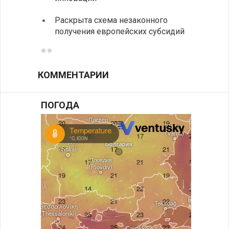
спецс
Раскрыта схема незаконного
между
получения европейских субсидий
КОММЕНТАРИИ
ПОГОДА