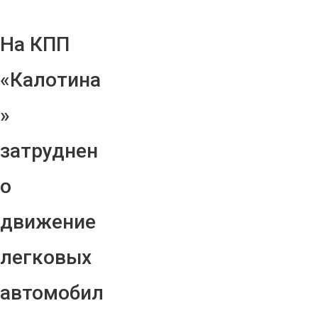
На КПП
«Калотина
»
затруднен
о
движение
легковых
автомобил