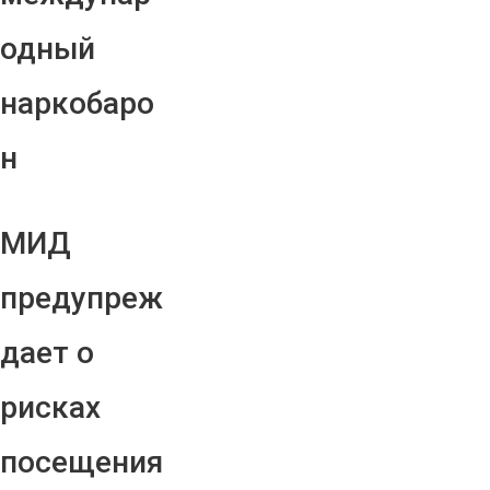
одный
наркобаро
н
МИД
предупреж
дает о
рисках
посещения