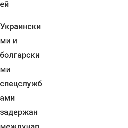
ей
Украински
ми и
болгарски
ми
спецслужб
ами
задержан
междунар