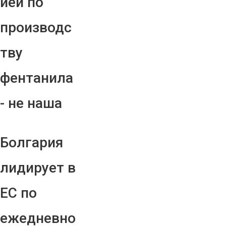
ией по
производс
тву
фентанила
- не наша
Болгария
лидирует в
ЕС по
ежедневно