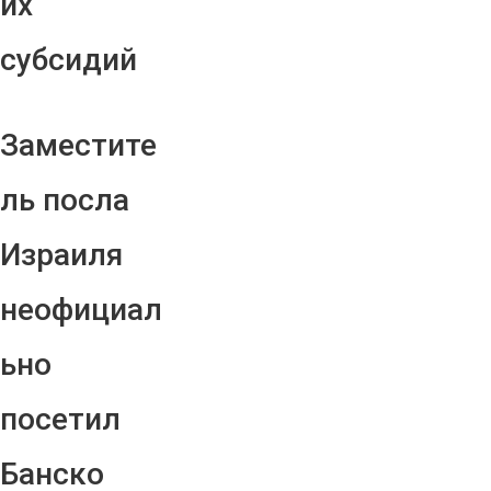
их
субсидий
Заместите
ль посла
Израиля
неофициал
ьно
посетил
Банско