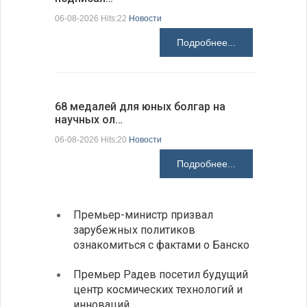
06-08-2026 Hits:22
Новости
06-08-2026 H
Подробнее...
68 медалей для юных болгар на
Ледокол 
научных ол…
пришварт
06-08-2026 Hits:20
Новости
06-08-2026 H
Подробнее...
Премьер-министр призвал
Замес
зарубежных политиков
неофи
ознакомиться с фактами о Банско
На КП
Премьер Радев посетил будущий
движе
центр космических технологий и
Украи
инноваций