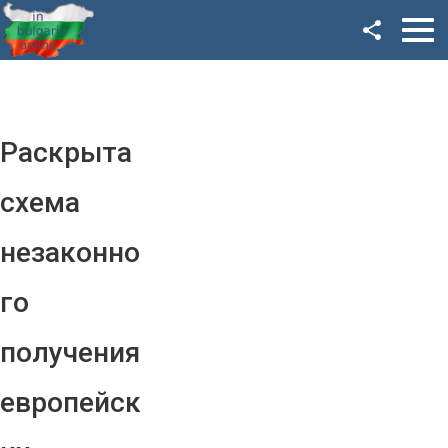
Facebook
Google+
Twitter
Раскрыта
YouTube
схема
Instagram
незаконно
LinkedIn
го
VK
получения
OK
европейск