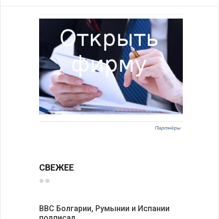
Партнёры
СВЕЖЕЕ
ВВС Болгарии, Румынии и Испании
Gallup: 
подписал…
также и…