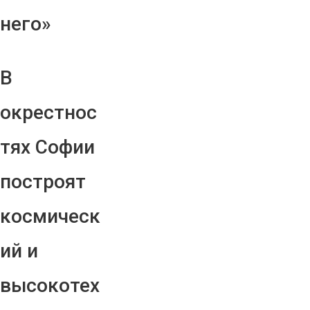
него»
В
окрестнос
тях Софии
построят
космическ
ий и
высокотех