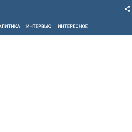
Facebook
НАЛИТИКА
ИНТЕРВЬЮ
ИНТЕРЕСНОЕ
Google+
Twitter
YouTube
Instagram
LinkedIn
VK
OK