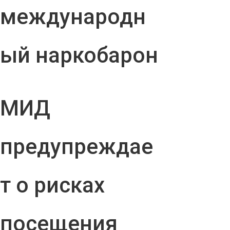
международн
ый наркобарон
МИД
предупреждае
т о рисках
посещения