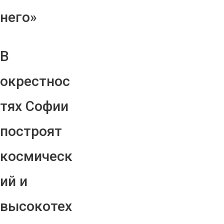
него»
В
окрестнос
тях Софии
построят
космическ
ий и
высокотех