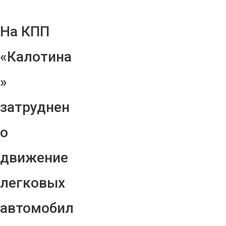
На КПП
«Калотина
»
затруднен
о
движение
легковых
автомобил