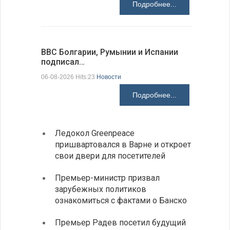
Подробнее...
ВВС Болгарии, Румынии и Испании
Gallup: 
подписал…
также и…
06-08-2026 Hits:23
Новости
06-08-2026 H
Подробнее...
Ледокол Greenpeace
Раскр
пришвартовался в Варне и откроет
получ
свои двери для посетителей
Замес
Премьер-министр призвал
неофи
зарубежных политиков
На КП
ознакомиться с фактами о Банско
движе
Премьер Радев посетил будущий