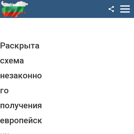
Facebook
Google+
Twitter
Раскрыта
YouTube
схема
Instagram
незаконно
LinkedIn
го
VK
получения
OK
европейск