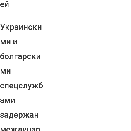
ей
Украински
ми и
болгарски
ми
спецслужб
ами
задержан
междунар