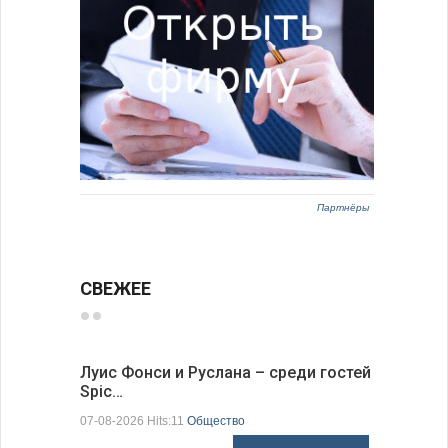
Партнёры
СВЕЖЕЕ
Луис Фонси и Руслана – среди гостей
68 медал
Spic…
научных 
07-08-2026 Hits:11
Общество
06-08-2026 H