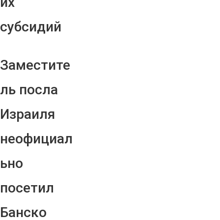
их
субсидий
Заместите
ль посла
Израиля
неофициал
ьно
посетил
Банско