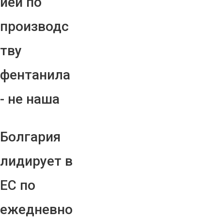
ией по
производс
тву
фентанила
- не наша
Болгария
лидирует в
ЕС по
ежедневно