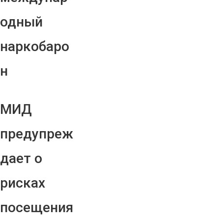
одный
наркобаро
н
МИД
предупреж
дает о
рисках
посещения