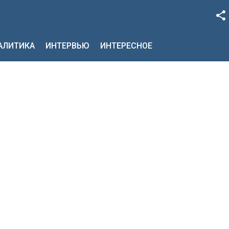
Facebook
НАЛИТИКА
ИНТЕРВЬЮ
ИНТЕРЕСНОЕ
Google+
Twitter
YouTube
Instagram
LinkedIn
VK
OK