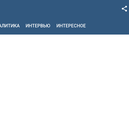
Facebook
НАЛИТИКА
ИНТЕРВЬЮ
ИНТЕРЕСНОЕ
Google+
Twitter
YouTube
Instagram
LinkedIn
VK
OK