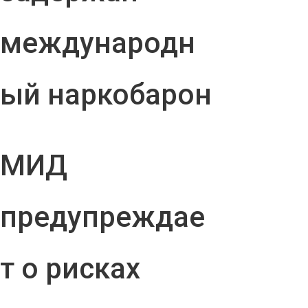
международн
ый наркобарон
МИД
предупреждае
т о рисках