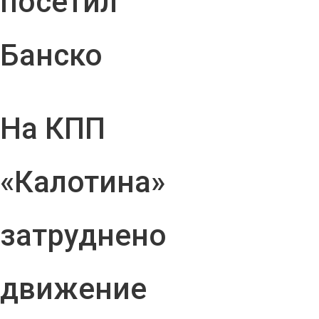
посетил
Банско
На КПП
«Калотина»
затруднено
движение