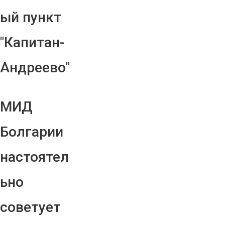
ый пункт
"Капитан-
Андреево"
МИД
Болгарии
настоятел
ьно
советует