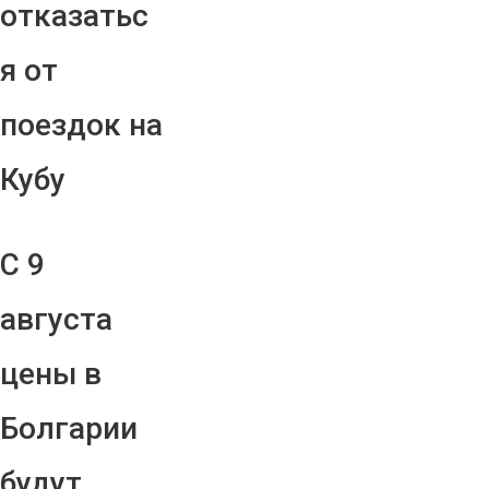
отказатьс
я от
поездок на
Кубу
С 9
августа
цены в
Болгарии
будут