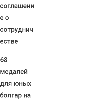
соглашени
е о
сотруднич
естве
68
медалей
для юных
болгар на