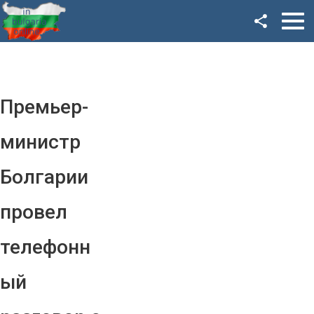
Facebook
Google+
Twitter
Премьер-
YouTube
министр
Instagram
Болгарии
LinkedIn
провел
VK
телефонн
OK
ый