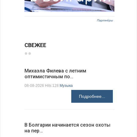
Партнёры
СВЕЖЕЕ
Михаэла Филева с летним
Новые пр
оптимистичным по…
средства
08-08-2026 Hits:128
Музыка
08-08-2026 H
Подробнее...
В Болгарии начинается сезон охоты
Горна-Ор
на пер…
предла…