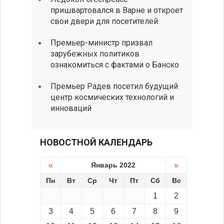
пришвартовался в Варне и откроет
свои двери для посетителей
Премьер-министр призвал
зарубежных политиков
ознакомиться с фактами о Банско
Премьер Радев посетил будущий
центр космических технологий и
инноваций
НОВОСТНОЙ КАЛЕНДАРЬ
«
Январь 2022
»
Пн
Вт
Ср
Чт
Пт
Сб
Вс
1
2
3
4
5
6
7
8
9