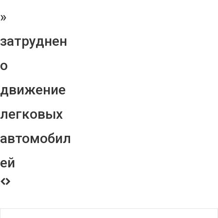
»
затруднен
о
движение
легковых
автомобил
ей