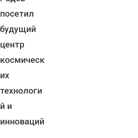
посетил
будущий
центр
космическ
их
технологи
й и
инноваций