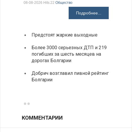
08-08-2026 Hits:22
Общество
08-08-2026 H
Подробнее...
Предстоят жаркие выходные
Первы
элект
Более 3000 серьезных ДТП и 219
готов
погибших за шесть месяцев на
дорогах Болгарии
«Севд
Болга
Добрич возглавил пивной рейтинг
Болгарии
Низки
фунда
возле
КОММЕНТАРИИ