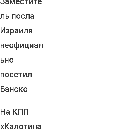
Заместите
ль посла
Израиля
неофициал
ьно
посетил
Банско
На КПП
«Калотина