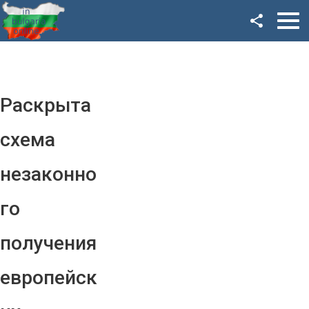
Facebook
Google+
Twitter
Раскрыта
YouTube
схема
Instagram
незаконно
LinkedIn
го
VK
получения
OK
европейск