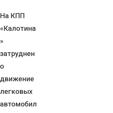
На КПП
«Калотина
»
затруднен
о
движение
легковых
автомобил