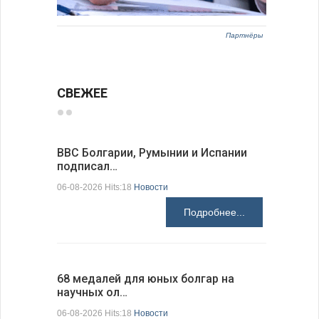
Партнёры
СВЕЖЕЕ
ВВС Болгарии, Румынии и Испании
Gallup: 
подписал…
также и…
06-08-2026 Hits:18
Новости
06-08-2026 H
Подробнее...
68 медалей для юных болгар на
Ледокол 
научных ол…
пришварт
06-08-2026 Hits:18
Новости
06-08-2026 H