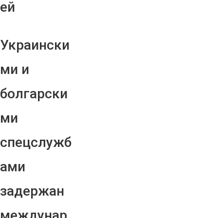
ей
Украински
ми и
болгарски
ми
спецслужб
ами
задержан
междунар