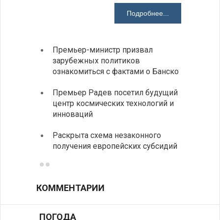
Подробнее...
Премьер-министр призвал
Замес
зарубежных политиков
неофи
ознакомиться с фактами о Банско
На КП
Премьер Радев посетил будущий
движе
центр космических технологий и
Украи
инноваций
спецс
Раскрыта схема незаконного
между
получения европейских субсидий
КОММЕНТАРИИ
ПОГОДА