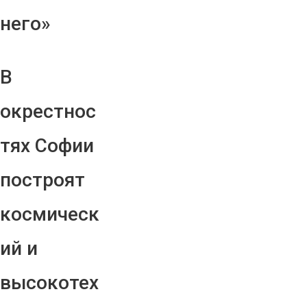
него»
В
окрестнос
тях Софии
построят
космическ
ий и
высокотех