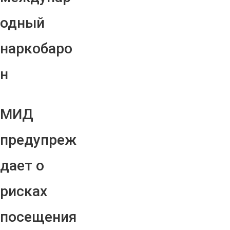
одный
наркобаро
н
МИД
предупреж
дает о
рисках
посещения