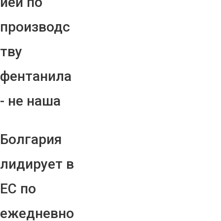
ией по
производс
тву
фентанила
- не наша
Болгария
лидирует в
ЕС по
ежедневно