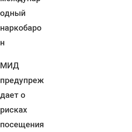
одный
наркобаро
н
МИД
предупреж
дает о
рисках
посещения