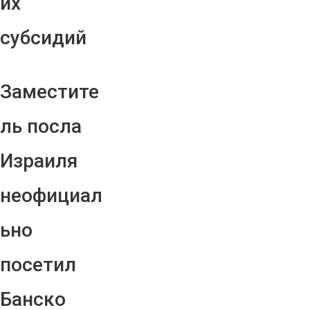
их
субсидий
Заместите
ль посла
Израиля
неофициал
ьно
посетил
Банско