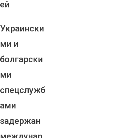
ей
Украински
ми и
болгарски
ми
спецслужб
ами
задержан
междунар