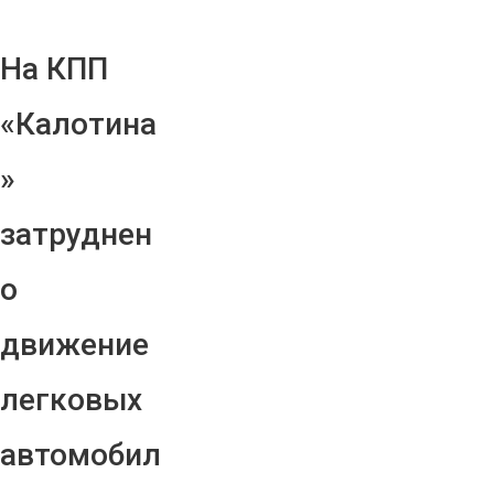
На КПП
«Калотина
»
затруднен
о
движение
легковых
автомобил