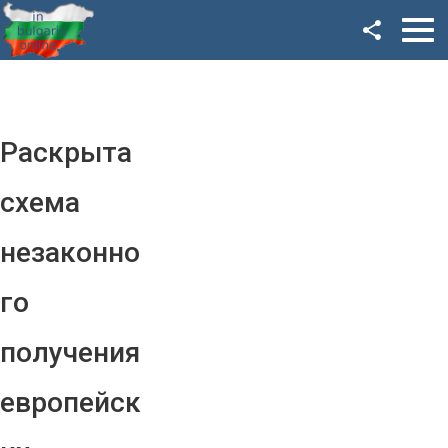
Facebook
Google+
Twitter
Раскрыта
YouTube
схема
Instagram
незаконно
LinkedIn
го
VK
получения
OK
европейск