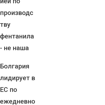
ией по
производс
тву
фентанила
- не наша
Болгария
лидирует в
ЕС по
ежедневно