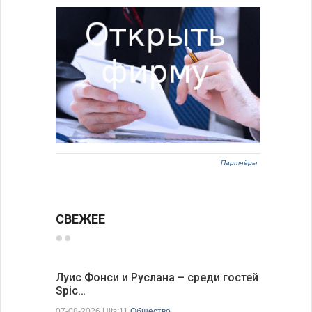
Партнёры
СВЕЖЕЕ
Луис Фонси и Руслана – среди гостей
68 медал
Spic…
научных 
07-08-2026 Hits:11
Общество
06-08-2026 H