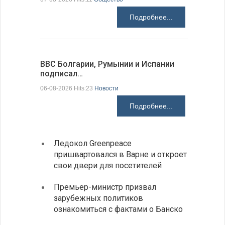
Подробнее...
ВВС Болгарии, Румынии и Испании
Gallup: 
подписал…
также и…
06-08-2026 Hits:23
Новости
06-08-2026 H
Подробнее...
Ледокол Greenpeace
Раскр
пришвартовался в Варне и откроет
получ
свои двери для посетителей
Замес
Премьер-министр призвал
неофи
зарубежных политиков
На КП
ознакомиться с фактами о Банско
движе