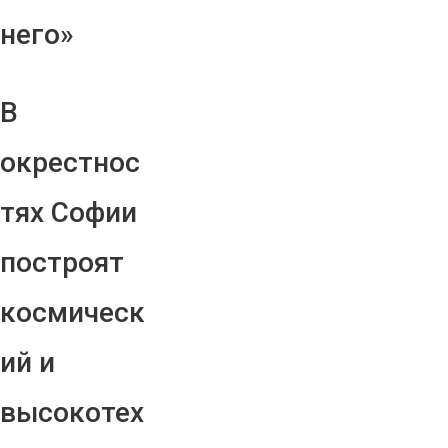
него»
В
окрестнос
тях Софии
построят
космическ
ий и
высокотех