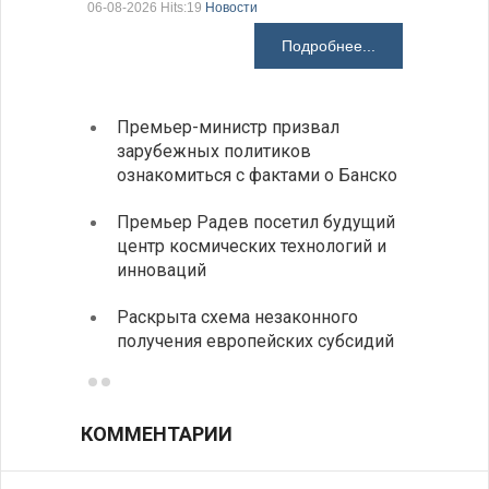
06-08-2026 Hits:19
Новости
06-08-2026 H
Подробнее...
Премьер-министр призвал
Замес
зарубежных политиков
неофи
ознакомиться с фактами о Банско
На КП
Премьер Радев посетил будущий
движе
центр космических технологий и
Украи
инноваций
спецс
Раскрыта схема незаконного
между
получения европейских субсидий
КОММЕНТАРИИ