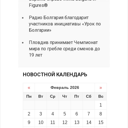
Figures®
Радио Болгария благодарит
участников инициативы «Урок по
Болгарии»
Пловдив принимает Чемпионат
мира по гребле среди сменов до
19 лет
НОВОСТНОЙ КАЛЕНДАРЬ
«
Февраль 2026
»
Пн
Вт
Ср
Чт
Пт
Сб
Вс
1
2
3
4
5
6
7
8
9
10
11
12
13
14
15