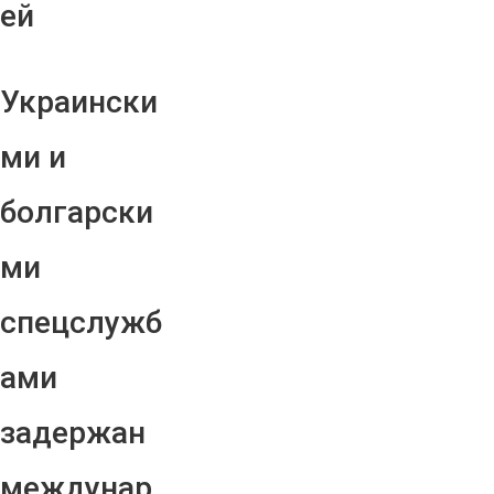
ей
Украински
ми и
болгарски
ми
спецслужб
ами
задержан
междунар