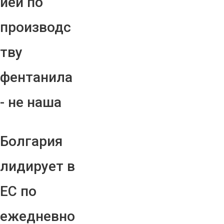
ией по
производс
тву
фентанила
- не наша
Болгария
лидирует в
ЕС по
ежедневно