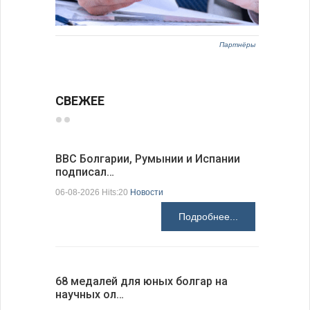
Партнёры
СВЕЖЕЕ
ВВС Болгарии, Румынии и Испании
Gallup: 
подписал…
также и…
06-08-2026 Hits:20
Новости
06-08-2026 H
Подробнее...
68 медалей для юных болгар на
Ледокол 
научных ол…
пришварт