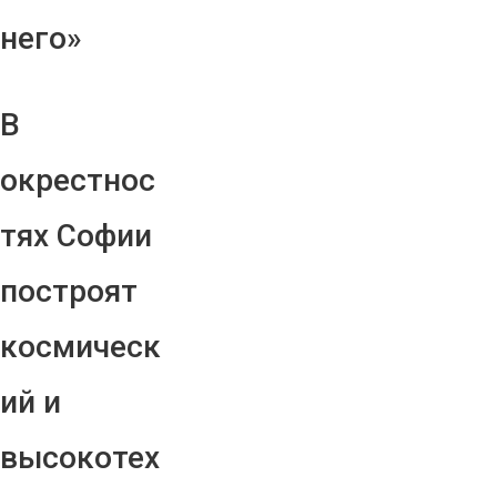
него»
В
окрестнос
тях Софии
построят
космическ
ий и
высокотех