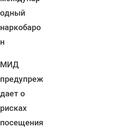
одный
наркобаро
н
МИД
предупреж
дает о
рисках
посещения