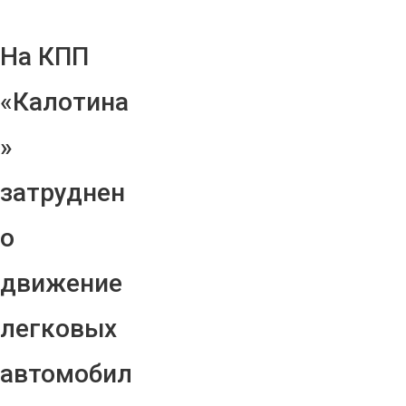
На КПП
«Калотина
»
затруднен
о
движение
легковых
автомобил