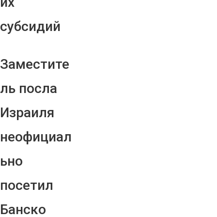
их
субсидий
Заместите
ль посла
Израиля
неофициал
ьно
посетил
Банско