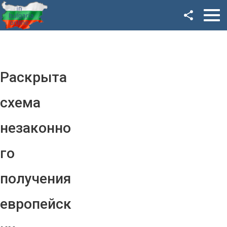
Facebook
Google+
Twitter
Раскрыта
YouTube
схема
Instagram
незаконно
LinkedIn
го
VK
получения
OK
европейск