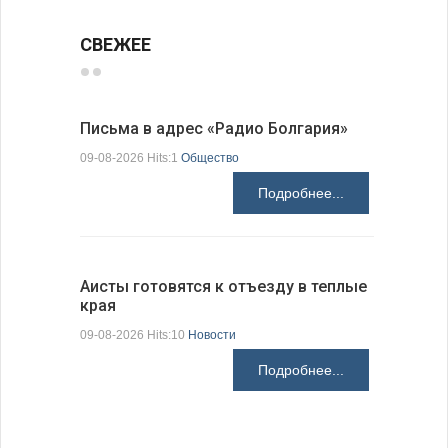
СВЕЖЕЕ
Письма в адрес «Радио Болгария»
Михаэла 
оптимис
09-08-2026 Hits:1
Общество
08-08-2026 H
Подробнее...
Аисты готовятся к отъезду в теплые
края
В Болгар
на пер…
09-08-2026 Hits:10
Новости
08-08-2026 H
Подробнее...