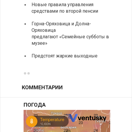
Новые правила управления
Более
средствами по второй пенсии
погиб
дорог
Горна-Оряховица и Долна-
Оряховица
Добри
предлагают «Семейные субботы в
Болга
музее»
Первы
Предстоят жаркие выходные
элект
готов
КОММЕНТАРИИ
ПОГОДА