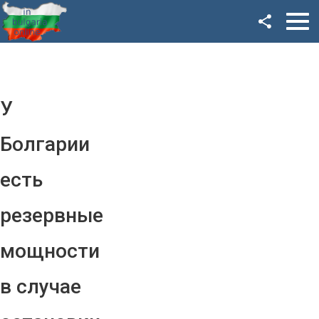
Facebook
Google+
Twitter
У
YouTube
Болгарии
Instagram
есть
LinkedIn
резервные
VK
мощности
OK
в случае