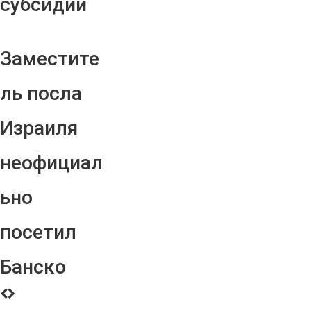
субсидий
Заместите
ль посла
Израиля
неофициал
ьно
посетил
Банско