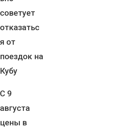
советует
отказатьс
я от
поездок на
Кубу
С 9
августа
цены в