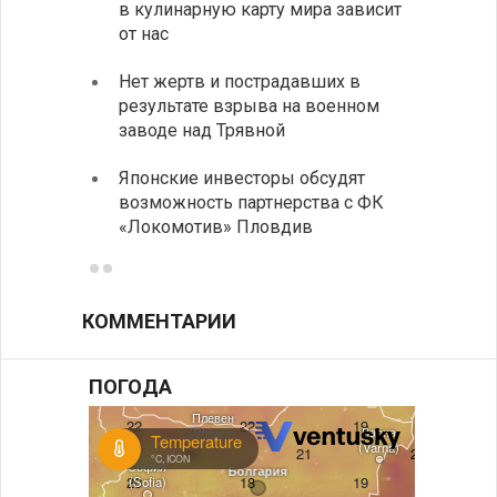
в кулинарную карту мира зависит
с дро
от нас
румын
Нет жертв и пострадавших в
На пу
результате взрыва на военном
Андре
заводе над Трявной
интен
Японские инвесторы обсудят
ИРЭ б
возможность партнерства с ФК
нехва
«Локомотив» Пловдив
работ
КОММЕНТАРИИ
ПОГОДА