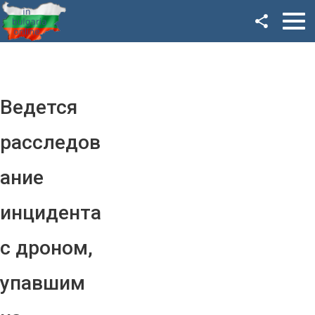
Facebook
Google+
Twitter
Ведется
YouTube
расследов
Instagram
ание
LinkedIn
инцидента
VK
с дроном,
OK
упавшим