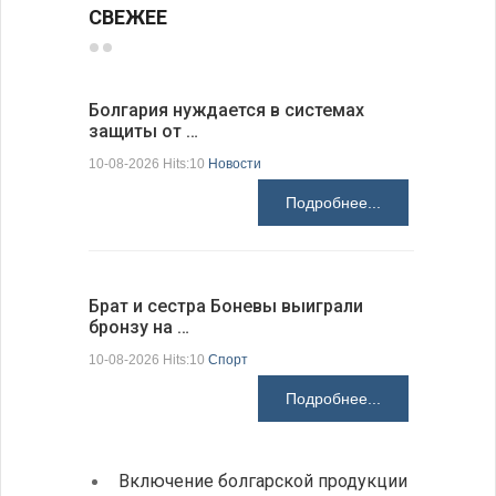
СВЕЖЕЕ
Болгария нуждается в системах
Прорыто 
защиты от …
дороги в
10-08-2026 Hits:10
Новости
10-08-2026 H
Подробнее...
Брат и сестра Боневы выиграли
Украина 
бронзу на …
расслед
10-08-2026 Hits:10
Спорт
10-08-2026 H
Подробнее...
Включение болгарской продукции
Ведет