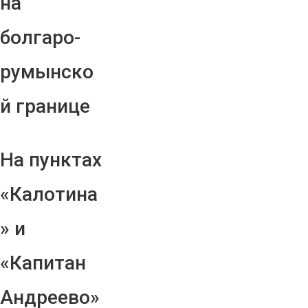
на
болгаро-
румынско
й границе
На пунктах
«Калотина
» и
«Капитан
Андреево»