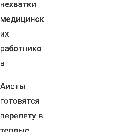
нехватки
медицинск
их
работнико
в
Аисты
готовятся
перелету в
теплые