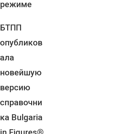
режиме
БТПП
опубликов
ала
новейшую
версию
справочни
ка Bulgaria
in Figures®