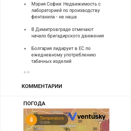
Мэрия Софии: Недвижимость с
София
лабораторией по производству
все ф
фентанила - не наша
Минис
В Димитровграде отмечают
об ул
начало бригадирского движения
в июл
Болгария лидирует в ЕС по
Начин
ежедневному употреблению
комп
табачных изделий
КОММЕНТАРИИ
ПОГОДА