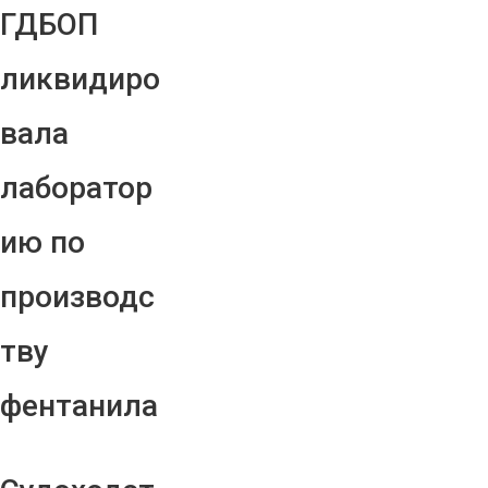
ГДБОП
ликвидиро
вала
лаборатор
ию по
производс
тву
фентанила