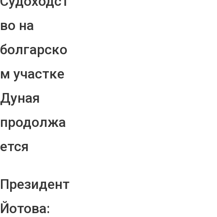
Судоходст
во на
болгарско
м участке
Дуная
продолжа
ется
Президент
Йотова: