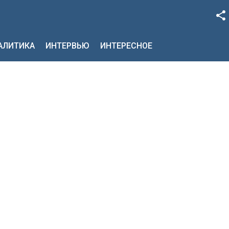
Facebook
НАЛИТИКА
ИНТЕРВЬЮ
ИНТЕРЕСНОЕ
Google+
Twitter
YouTube
Instagram
LinkedIn
VK
OK