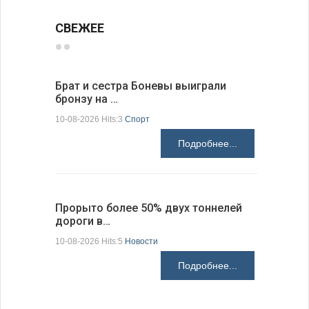
СВЕЖЕЕ
Брат и сестра Боневы выиграли
Украина 
бронзу на …
расслед
10-08-2026 Hits:3
Спорт
10-08-2026 H
Подробнее...
Прорыто более 50% двух тоннелей
Включени
дороги в…
кулинар…
10-08-2026 Hits:5
Новости
10-08-2026 H
Подробнее...