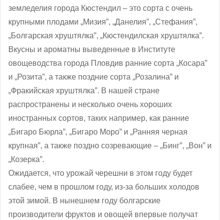
земледелия города Кюстендил – это сорта с очень
крупными плодами „Мизия”, „Данелия”, „Стефания”,
„Болгарская хруштялка”, „Кюстендилская хруштялка”.
Вкусны и ароматны выведенные в Институте
овощеводства города Пловдив ранние сорта „Косара”
и „Розита”, а также поздние сорта „Розалина” и
„Фракийская хруштялка”. В нашей стране
распространены и несколько очень хороших
иностранных сортов, таких например, как ранние
„Бигаро Бюрла”, „Бигаро Моро” и „Ранняя черная
крупная”, а также поздно созревающие – „Бинг”, „Вон” и
„Козерка”.
Ожидается, что урожай черешни в этом году будет
слабее, чем в прошлом году, из-за больших холодов
этой зимой. В нынешнем году болгарские
производители фруктов и овощей впервые получат