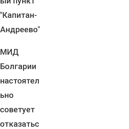
ый пункт
"Капитан-
Андреево"
МИД
Болгарии
настоятел
ьно
советует
отказатьс