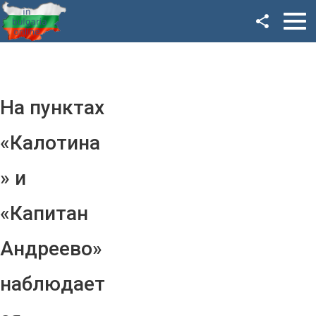
Facebook
Google+
Twitter
На пунктах
YouTube
«Калотина
Instagram
» и
LinkedIn
«Капитан
VK
Андреево»
OK
наблюдает