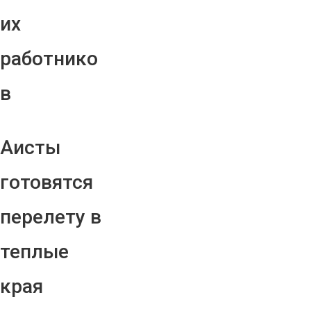
их
работнико
в
Аисты
готовятся
перелету в
теплые
края