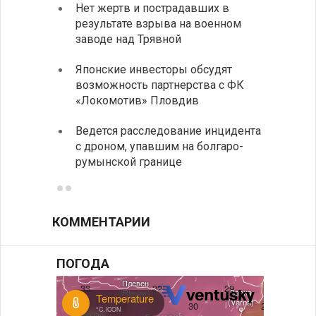
Нет жертв и пострадавших в
На пу
результате взрыва на военном
Андре
заводе над Трявной
интен
Японские инвесторы обсудят
ИРЭ б
возможность партнерства с ФК
нехва
«Локомотив» Пловдив
работ
Ведется расследование инцидента
Викто
с дроном, упавшим на болгаро-
мира 
румынской границе
КОММЕНТАРИИ
ПОГОДА