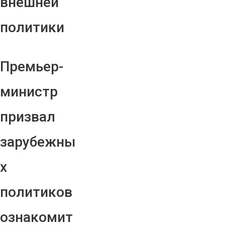
внешней
политики
Премьер-
министр
призвал
зарубежны
х
политиков
ознакомит