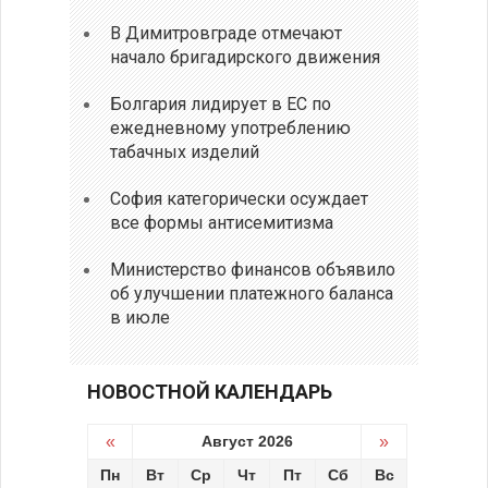
В Димитровграде отмечают
начало бригадирского движения
Болгария лидирует в ЕС по
ежедневному употреблению
табачных изделий
София категорически осуждает
все формы антисемитизма
Министерство финансов объявило
об улучшении платежного баланса
в июле
НОВОСТНОЙ КАЛЕНДАРЬ
«
Август 2026
»
Пн
Вт
Ср
Чт
Пт
Сб
Вс