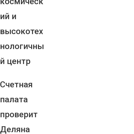
космическ
ий и
высокотех
нологичны
й центр
Счетная
палата
проверит
Деляна