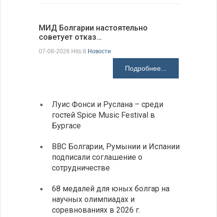
МИД Болгарии настоятельно
JUDOWN W
советует отказ…
проходи
07-08-2026 Hits:8
Новости
07-08-2026 H
Подробнее...
Луис Фонси и Руслана – среди
Gallu
гостей Spice Music Festival в
также
Бургасе
полит
ВВС Болгарии, Румынии и Испании
Ледок
подписали соглашение о
пришв
сотрудничестве
свои 
68 медалей для юных болгар на
Премь
научных олимпиадах и
заруб
соревнованиях в 2026 г.
ознак