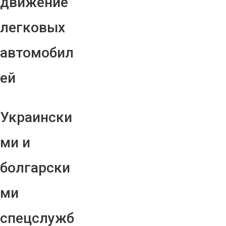
движение
легковых
автомобил
ей
Украински
ми и
болгарски
ми
спецслужб