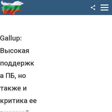
Facebook
Google+
Twitter
Gallup:
YouTube
Высокая
Instagram
поддержк
LinkedIn
а ПБ, но
VK
также и
OK
критика ее