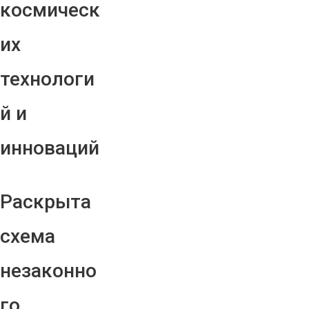
космическ
их
технологи
й и
инноваций
Раскрыта
схема
незаконно
го