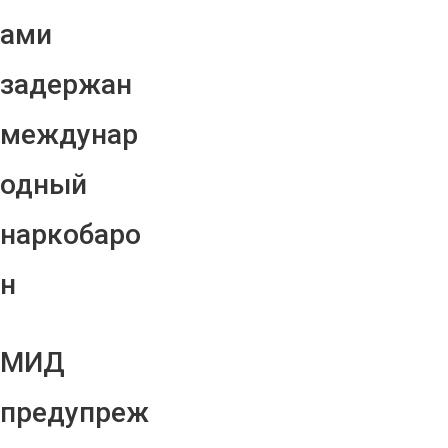
ами
задержан
междунар
одный
наркобаро
н
МИД
предупреж