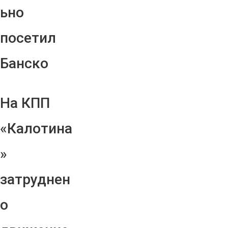
ьно
посетил
Банско
На КПП
«Калотина
»
затруднен
о