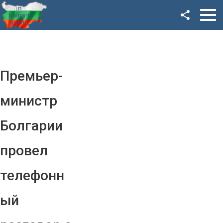
Facebook
Google+
Twitter
Премьер-
YouTube
министр
Instagram
Болгарии
LinkedIn
провел
VK
телефонн
OK
ый