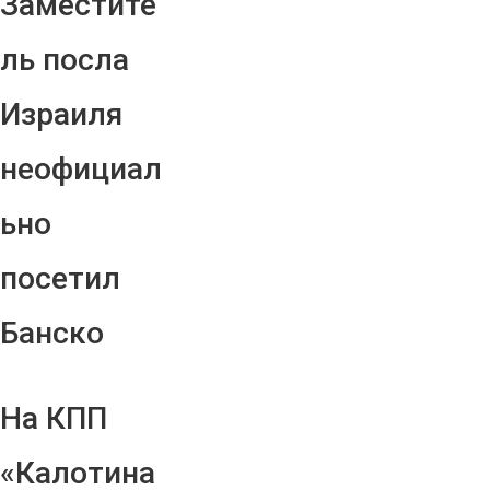
Заместите
ль посла
Израиля
неофициал
ьно
посетил
Банско
На КПП
«Калотина