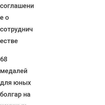
соглашени
е о
сотруднич
естве
68
медалей
для юных
болгар на