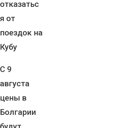
отказатьс
я от
поездок на
Кубу
С 9
августа
цены в
Болгарии
будут