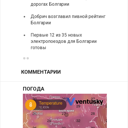
дорогах Болгарии
Низки
Добрич возглавил пивной рейтинг
фунда
Болгарии
возле
Первые 12 из 35 новых
Новый
электропоездов для Болгарии
укреп
готовы
болга
КОММЕНТАРИИ
ПОГОДА