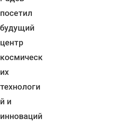
посетил
будущий
центр
космическ
их
технологи
й и
инноваций