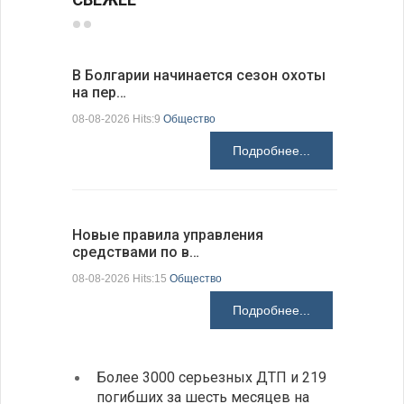
В Болгарии начинается сезон охоты
Горна-Ор
на пер…
предла…
08-08-2026 Hits:9
Общество
08-08-2026 H
Подробнее...
Новые правила управления
Предстоя
средствами по в…
07-08-2026 H
08-08-2026 Hits:15
Общество
Подробнее...
Более 3000 серьезных ДТП и 219
«Севд
погибших за шесть месяцев на
Болга