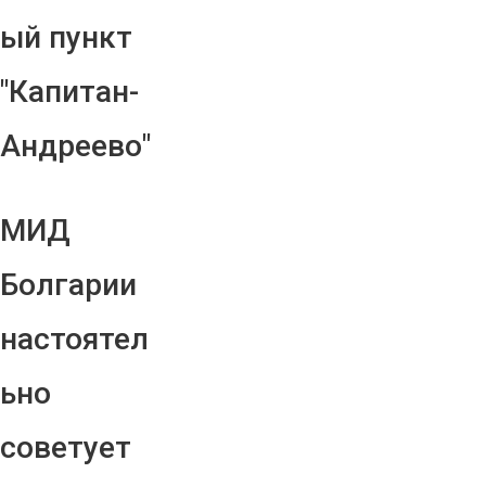
ый пункт
"Капитан-
Андреево"
МИД
Болгарии
настоятел
ьно
советует