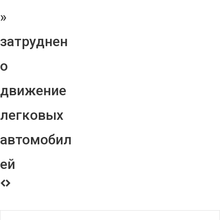
»
затруднен
о
движение
легковых
автомобил
ей