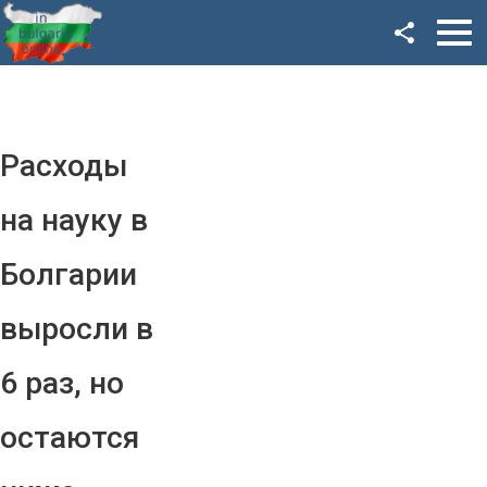
Facebook
Google+
Twitter
Расходы
YouTube
на науку в
Instagram
Болгарии
LinkedIn
выросли в
VK
6 раз, но
OK
остаются