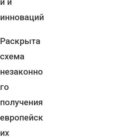
й и
инноваций
Раскрыта
схема
незаконно
го
получения
европейск
их