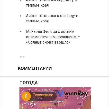
теплые края
охоты
Аисты готовятся к отъезду в
Новые
теплые края
средс
Михаэла Филева с летним
Горна
оптимистичным посланием –
Оряхо
«Солнце снова взошло»
предл
музее
КОММЕНТАРИИ
ПОГОДА