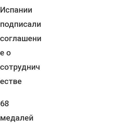
Испании
подписали
соглашени
е о
сотруднич
естве
68
медалей