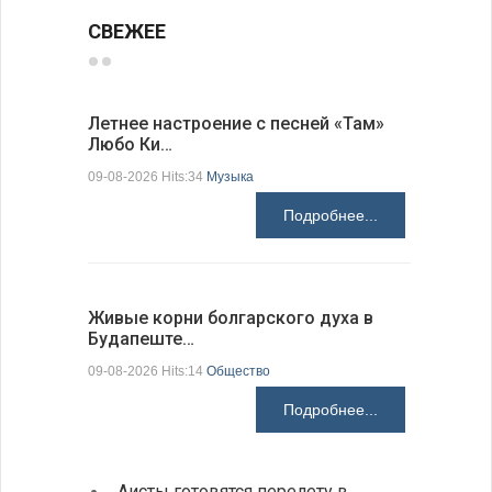
СВЕЖЕЕ
Летнее настроение с песней «Там»
«Забытые
Любо Ки…
через 6…
09-08-2026 Hits:34
Музыка
09-08-2026 H
Подробнее...
Живые корни болгарского духа в
Письма в
Будапеште…
09-08-2026 H
09-08-2026 Hits:14
Общество
Подробнее...
Аисты готовятся перелету в
В Бол