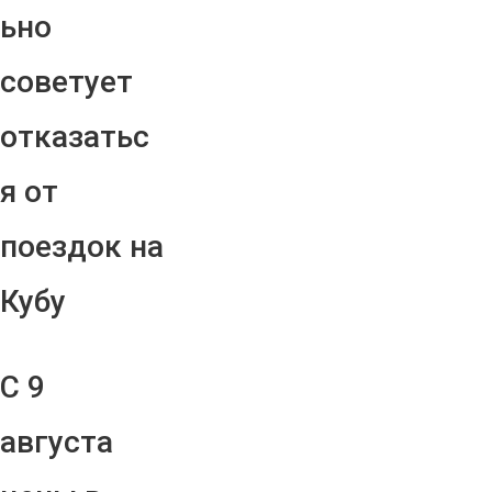
ьно
советует
отказатьс
я от
поездок на
Кубу
С 9
августа