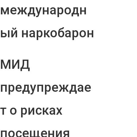
международн
ый наркобарон
МИД
предупреждае
т о рисках
посещения