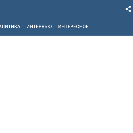
Facebook
НАЛИТИКА
ИНТЕРВЬЮ
ИНТЕРЕСНОЕ
Google+
Twitter
YouTube
Instagram
LinkedIn
VK
OK