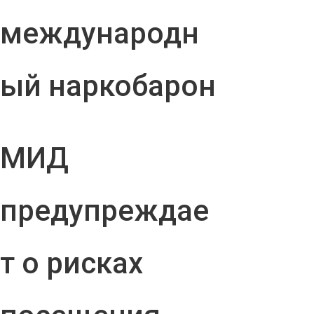
международн
ый наркобарон
МИД
предупреждае
т о рисках