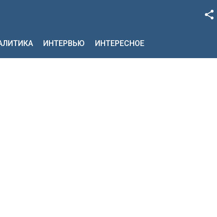
Facebook
НАЛИТИКА
ИНТЕРВЬЮ
ИНТЕРЕСНОЕ
Google+
Twitter
YouTube
Instagram
LinkedIn
VK
OK