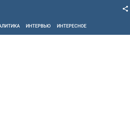
Facebook
НАЛИТИКА
ИНТЕРВЬЮ
ИНТЕРЕСНОЕ
Google+
Twitter
YouTube
Instagram
LinkedIn
VK
OK