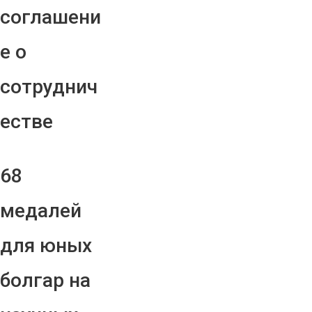
соглашени
е о
сотруднич
естве
68
медалей
для юных
болгар на