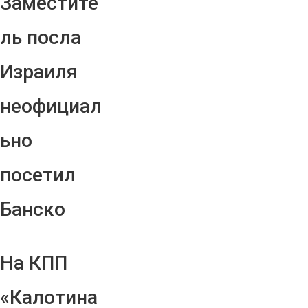
Заместите
ль посла
Израиля
неофициал
ьно
посетил
Банско
На КПП
«Калотина