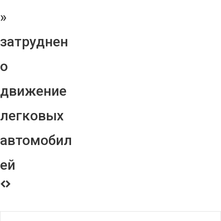
»
затруднен
о
движение
легковых
автомобил
ей