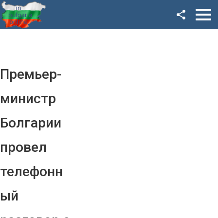
Facebook
Google+
Twitter
Премьер-
YouTube
министр
Instagram
Болгарии
LinkedIn
провел
VK
телефонн
OK
ый