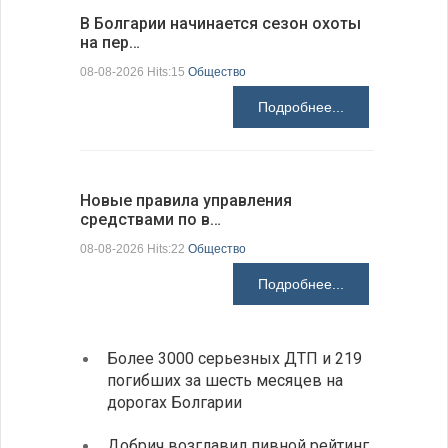
В Болгарии начинается сезон охоты
Горна-Ор
на пер…
предла…
08-08-2026 Hits:15
Общество
08-08-2026 H
Подробнее...
Новые правила управления
Предстоя
средствами по в…
07-08-2026 H
08-08-2026 Hits:22
Общество
Подробнее...
Более 3000 серьезных ДТП и 219
«Севд
погибших за шесть месяцев на
Болга
дорогах Болгарии
Низки
Добрич возглавил пивной рейтинг
фунда