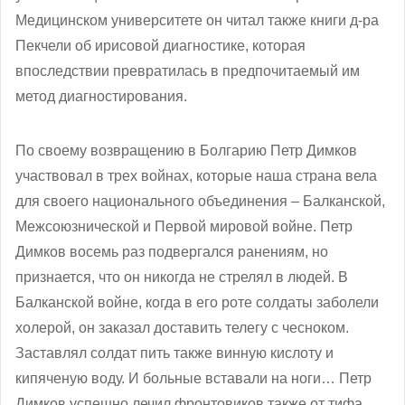
Медицинском университете он читал также книги д-ра
Пекчели об ирисовой диагностике, которая
впоследствии превратилась в предпочитаемый им
метод диагностирования.
По своему возвращению в Болгарию Петр Димков
участвовал в трех войнах, которые наша страна вела
для своего национального объединения – Балканской,
Межсоюзнической и Первой мировой войне. Петр
Димков восемь раз подвергался ранениям, но
признается, что он никогда не стрелял в людей. В
Балканской войне, когда в его роте солдаты заболели
холерой, он заказал доставить телегу с чесноком.
Заставлял солдат пить также винную кислоту и
кипяченую воду. И больные вставали на ноги… Петр
Димков успешно лечил фронтовиков также от тифа,