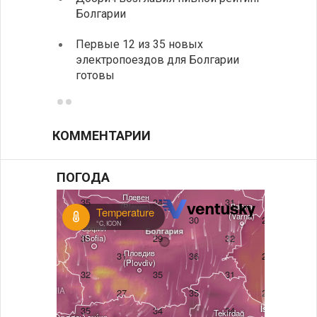
Болгарии
возле
Первые 12 из 35 новых
Новый
электропоездов для Болгарии
укреп
готовы
болга
КОММЕНТАРИИ
ПОГОДА