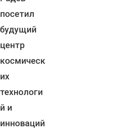
посетил
будущий
центр
космическ
их
технологи
й и
инноваций