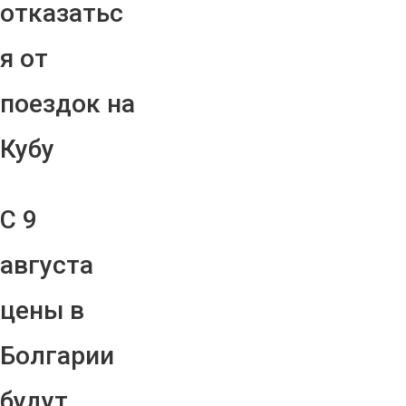
отказатьс
я от
поездок на
Кубу
С 9
августа
цены в
Болгарии
будут