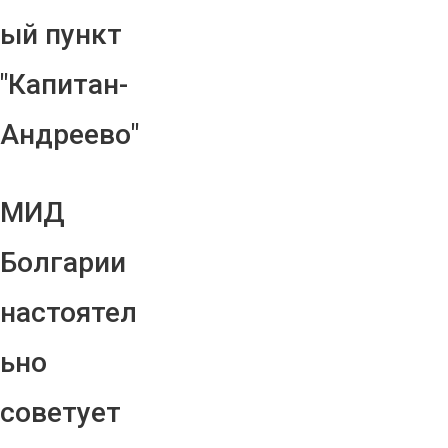
ый пункт
"Капитан-
Андреево"
МИД
Болгарии
настоятел
ьно
советует